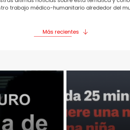
stras últimas noticias sobre esta temática y con
tro trabajo médico-humanitario alrededor del m
Más recientes