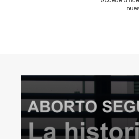
Accede a nue
nues