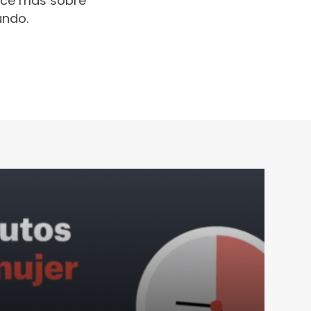
oce más sobre
undo.