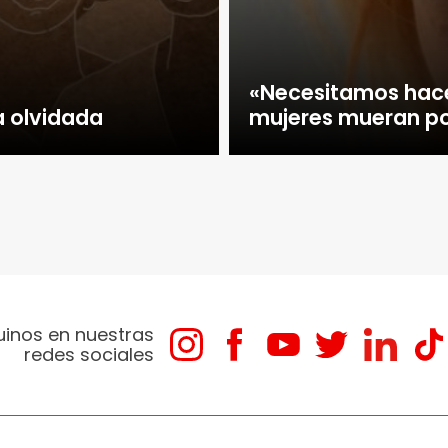
«Necesitamos hace
a olvidada
mujeres mueran po
uinos en nuestras
redes sociales