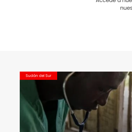
Accede a nue
nues
Sudán del Sur