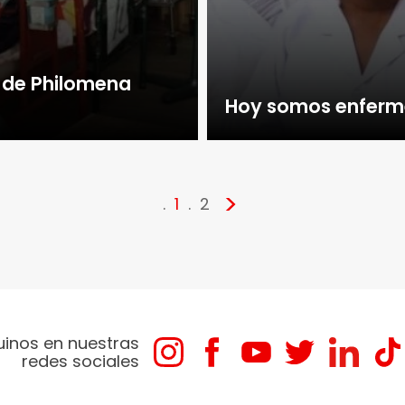
o de Philomena
Hoy somos enferme
>
1
2
uinos en nuestras
redes sociales