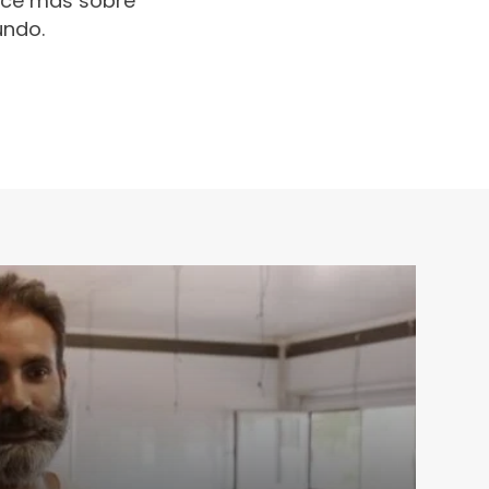
oce más sobre
undo.