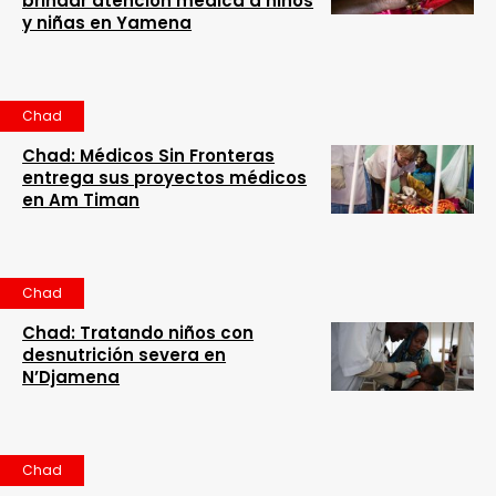
brindar atención médica a niños
y niñas en Yamena
Chad
Chad: Médicos Sin Fronteras
entrega sus proyectos médicos
en Am Timan
Chad
Chad: Tratando niños con
desnutrición severa en
N’Djamena
Chad