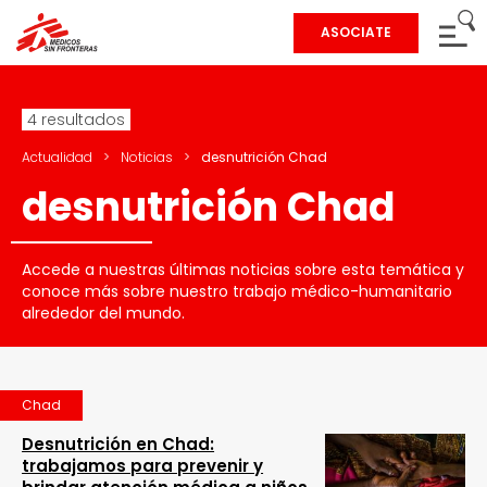
ASOCIATE
4 resultados
Actualidad
>
Noticias
>
desnutrición Chad
desnutrición Chad
Accede a nuestras últimas noticias sobre esta temática y
conoce más sobre nuestro trabajo médico-humanitario
alrededor del mundo.
Chad
Desnutrición en Chad:
trabajamos para prevenir y