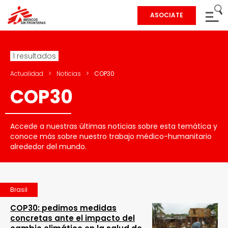
ASOCIATE
1 resultados
Actualidad
>
Noticias
>
COP30
COP30
Accede a nuestras últimas noticias sobre esta temática y
conoce más sobre nuestro trabajo médico-humanitario
alrededor del mundo.
Brasil
COP30: pedimos medidas
concretas ante el impacto del