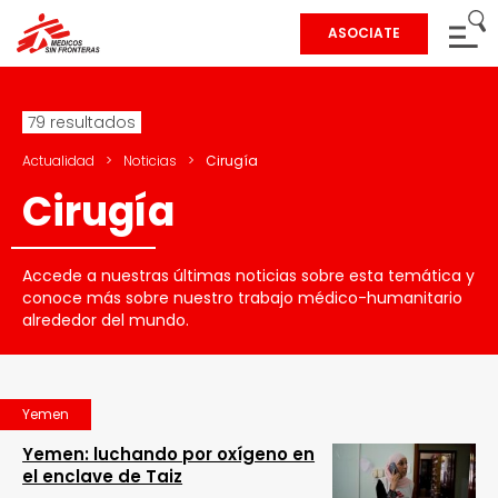
ASOCIATE
79 resultados
Actualidad
>
Noticias
>
Cirugía
Cirugía
Accede a nuestras últimas noticias sobre esta temática y
conoce más sobre nuestro trabajo médico-humanitario
alrededor del mundo.
Yemen
Yemen: luchando por oxígeno en
el enclave de Taiz