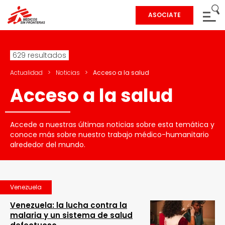
ASOCIATE
629 resultados
Actualidad
>
Noticias
>
Acceso a la salud
Acceso a la salud
Accede a nuestras últimas noticias sobre esta temática y
conoce más sobre nuestro trabajo médico-humanitario
alrededor del mundo.
Venezuela
Venezuela: la lucha contra la
malaria y un sistema de salud