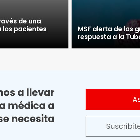
través de una
 los pacientes
MSF alerta de las g
respuesta a la Tub
os a llevar
A
ia médica a
e necesita
Suscribit