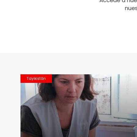
Accede a nue
nues
Tayikistán