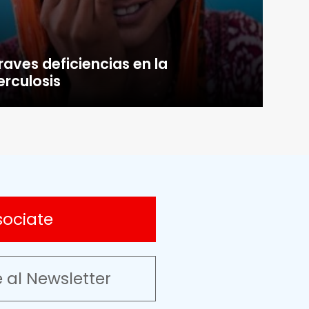
raves deficiencias en la
erculosis
sociate
e al Newsletter