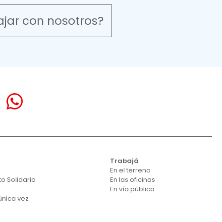
ajar con nosotros?
á
Trabajá
En el terreno
o Solidario
En las oficinas
En vía pública
única vez