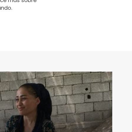
oce más sobre
undo.