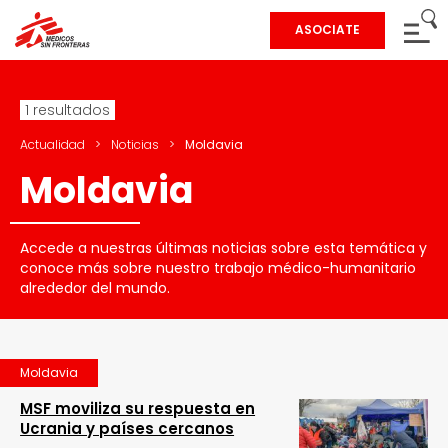
ASOCIATE
1 resultados
Actualidad
>
Noticias
>
Moldavia
Moldavia
Accede a nuestras últimas noticias sobre esta temática y
conoce más sobre nuestro trabajo médico-humanitario
alrededor del mundo.
Moldavia
MSF moviliza su respuesta en
Ucrania y países cercanos