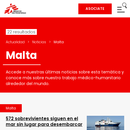
ASOCIATE
22 resultados
Actualidad
>
Noticias
>
Malta
Malta
Accede a nuestras últimas noticias sobre esta temática y
conoce más sobre nuestro trabajo médico-humanitario
alrededor del mundo.
Malta
572 sobrevivientes siguen en el
mar sin lugar para desembarcar