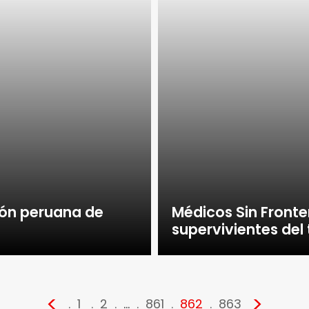
ión peruana de
Médicos Sin Fronter
supervivientes del
<
>
1
2
…
861
862
863