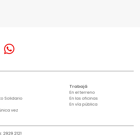
á
Trabajá
En el terreno
o Solidario
En las oficinas
En vía pública
única vez
: 2929 2121