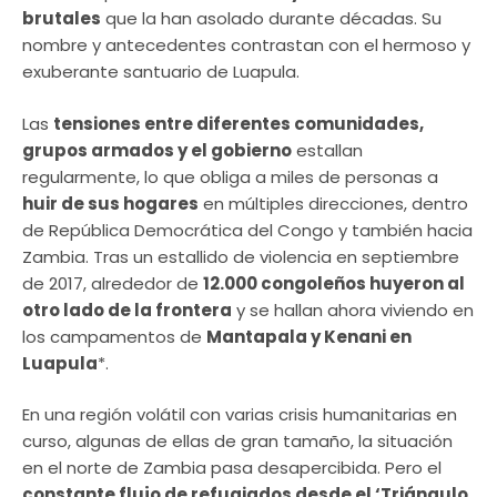
brutales
que la han asolado durante décadas. Su
nombre y antecedentes contrastan con el hermoso y
exuberante santuario de Luapula.
Las
tensiones entre diferentes comunidades,
grupos armados y el gobierno
estallan
regularmente, lo que obliga a miles de personas a
huir de sus hogares
en múltiples direcciones, dentro
de República Democrática del Congo y también hacia
Zambia. Tras un estallido de violencia en septiembre
de 2017, alrededor de
12.000 congoleños huyeron al
otro lado de la frontera
y se hallan ahora viviendo en
los campamentos de
Mantapala y Kenani en
Luapula
*.
En una región volátil con varias crisis humanitarias en
curso, algunas de ellas de gran tamaño, la situación
en el norte de Zambia pasa desapercibida. Pero el
constante flujo de refugiados desde el ‘Triángulo