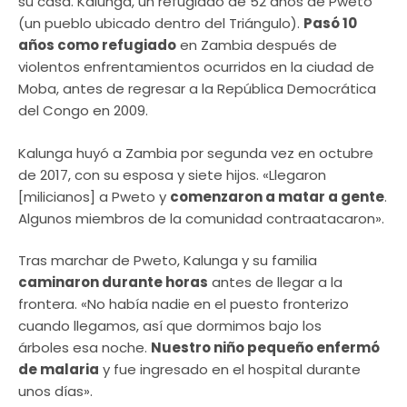
su casa. Kalunga, un refugiado de 52 años de Pweto
(un pueblo ubicado dentro del Triángulo).
Pasó 10
años como refugiado
en Zambia después de
violentos enfrentamientos ocurridos en la ciudad de
Moba, antes de regresar a la República Democrática
del Congo en 2009.
Kalunga huyó a Zambia por segunda vez en octubre
de 2017, con su esposa y siete hijos. «Llegaron
[milicianos] a Pweto y
comenzaron a matar a gente
.
Algunos miembros de la comunidad contraatacaron».
Tras marchar de Pweto, Kalunga y su familia
caminaron durante horas
antes de llegar a la
frontera. «No había nadie en el puesto fronterizo
cuando llegamos, así que dormimos bajo los
árboles esa noche.
Nuestro niño pequeño enfermó
de malaria
y fue ingresado en el hospital durante
unos días».