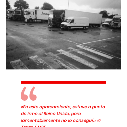
»En este aparcamiento, estuve a punto
de irme al Reino Unido, pero
lamentablemente no lo conseguí.» ©