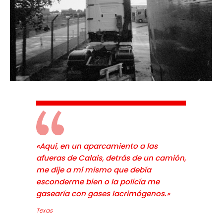
«Aquí, en un aparcamiento a las
afueras de Calais, detrás de un camión,
me dije a mí mismo que debía
esconderme bien o la policía me
gasearía con gases lacrimógenos.»
Texas