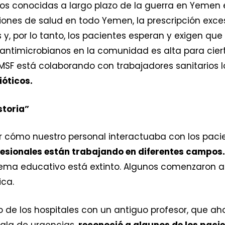
s conocidas a largo plazo de la guerra en Yemen e
ciones de salud en todo Yemen, la prescripción exce
, por lo tanto, los pacientes esperan y exigen que 
s antimicrobianos en la comunidad es alta para ciert
, MSF está colaborando con trabajadores sanitarios 
ióticos.
storia”
cómo nuestro personal interactuaba con los pacien
fesionales están trabajando en diferentes campos.
stema educativo está extinto. Algunos comenzaron a 
ica.
de los hospitales con un antiguo profesor, que aho
ala de urgencias,
reconoció a algunos de los pac