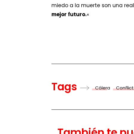
miedo a la muerte son una real
mejor futuro.
«
Tags
Cólera
Conflic
También te pu