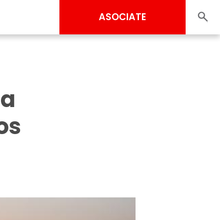
ASOCIATE
 a
os