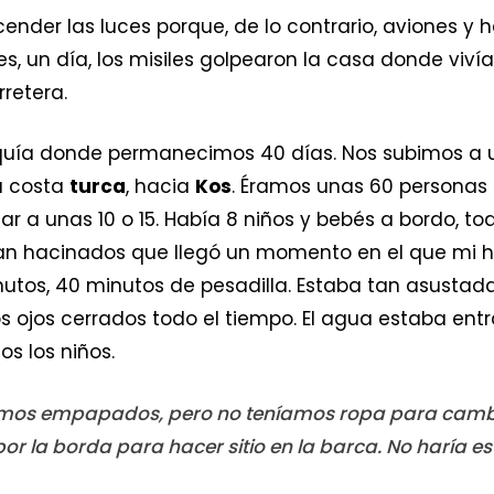
ender las luces porque, de lo contrario, aviones y h
s, un día, los misiles golpearon la casa donde vi
rretera.
rquía donde permanecimos 40 días. Nos subimos a 
a costa
turca
, hacia
Kos
. Éramos unas 60 personas
 a unas 10 o 15. Había 8 niños y bebés a bordo, to
an hacinados que llegó un momento en el que mi hi
inutos, 40 minutos de pesadilla. Estaba tan asustad
s ojos cerrados todo el tiempo. El agua estaba ent
s los niños.
mos empapados, pero no teníamos ropa para camb
or la borda para hacer sitio en la barca. No haría est