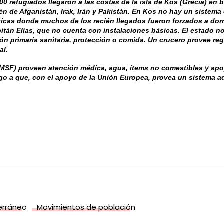
600 refugiados llegaron a las costas de la isla de Kos (Grecia) e
bién de Afganistán, Irak, Irán y Pakistán. En Kos no hay un siste
icas donde muchos de los recién llegados fueron forzados a dorm
tán Elías, que no cuenta con instalaciones básicas. El estado n
ón primaria sanitaria, protección o comida. Un crucero provee reg
al.
MSF) proveen atención médica, agua, ítems no comestibles y apo
iego a que, con el apoyo de la Unión Europea, provea un sistema a
terráneo
Movimientos de población