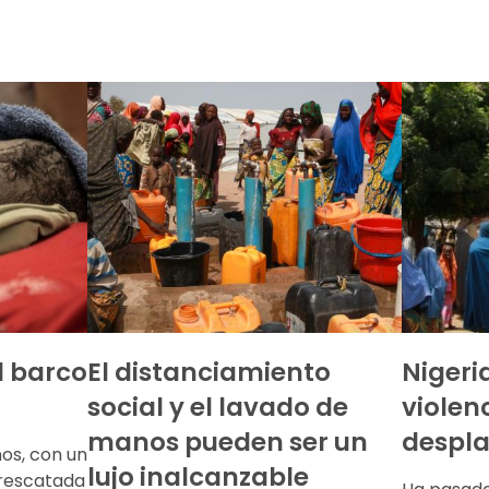
l barco
El distanciamiento
Nigeri
social y el lavado de
violen
manos pueden ser un
despl
os, con un
lujo inalcanzable
rescatada