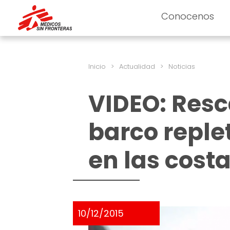
Conocenos
Inicio
>
Actualidad
>
Noticias
VIDEO: Resc
barco reple
en las cost
10/12/2015