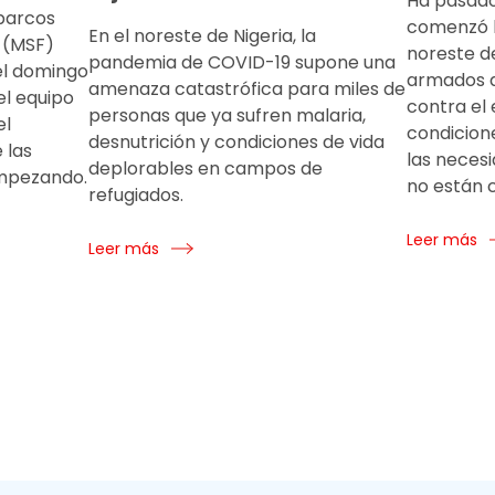
Ha pasado
 barcos
comenzó l
En el noreste de Nigeria, la
 (MSF)
noreste de
pandemia de COVID-19 supone una
el domingo
armados d
amenaza catastrófica para miles de
l equipo
contra el 
personas que ya sufren malaria,
el
condicion
desnutrición y condiciones de vida
 las
las neces
deplorables en campos de
mpezando.
no están c
refugiados.
Leer más
Leer más