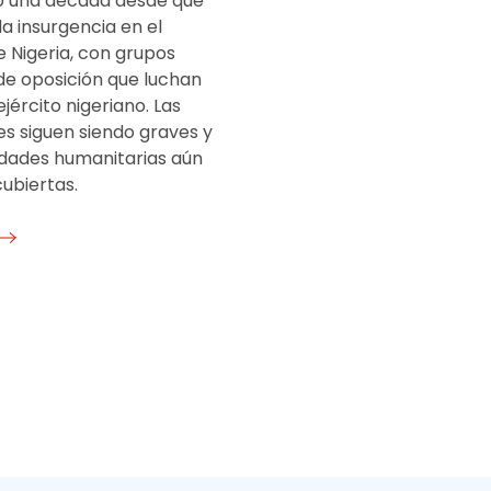
 una década desde que
a insurgencia en el
 Nigeria, con grupos
e oposición que luchan
ejército nigeriano. Las
es siguen siendo graves y
idades humanitarias aún
ubiertas.