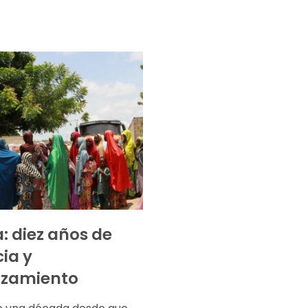
a: diez años de
cia y
azamiento