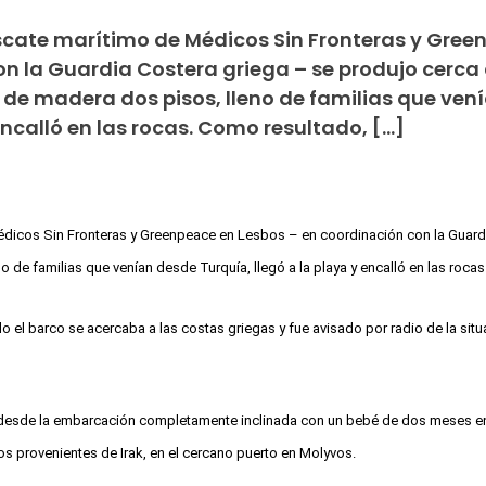
scate marítimo de Médicos Sin Fronteras y Gree
n la Guardia Costera griega – se produjo cerca 
o de madera dos pisos, lleno de familias que ven
encalló en las rocas. Como resultado, […]
dicos Sin Fronteras y Greenpeace en Lesbos – en coordinación con la Guardi
o de familias que venían desde Turquía, llegó a la playa y encalló en las roc
o el barco se acercaba a las costas griegas y fue avisado por radio de la sit
desde la embarcación completamente inclinada con un bebé de dos meses en b
os provenientes de Irak, en el cercano puerto en Molyvos.