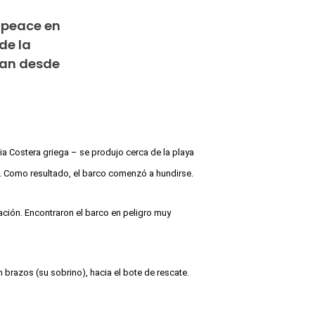
npeace en
de la
ían desde
a Costera griega – se produjo cerca de la playa
as. Como resultado, el barco comenzó a hundirse.
uación.
Encontraron el barco en peligro muy
razos (su sobrino), hacia el bote de rescate.