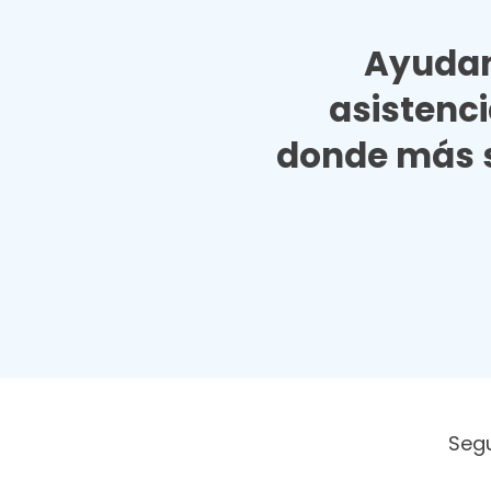
Ayudan
asistenc
donde más s
Seg