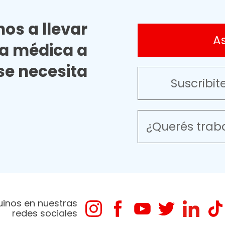
os a llevar
A
ia médica a
e necesita
Suscribit
¿Querés trab
uinos en nuestras
redes sociales