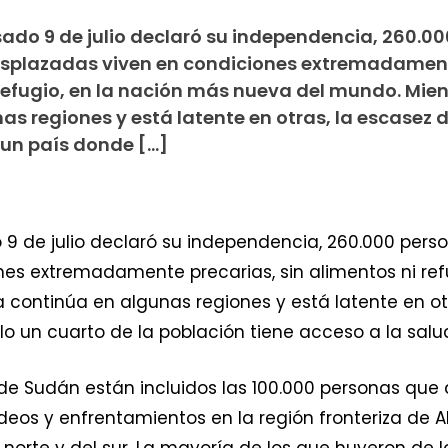
sado 9 de julio declaró su independencia, 260.00
esplazadas viven en condiciones extremadamen
 refugio, en la nación más nueva del mundo. Mien
as regiones y está latente en otras, la escasez 
 un país donde […]
o 9 de julio declaró su independencia, 260.000 per
es extremadamente precarias, sin alimentos ni ref
a continúa en algunas regiones y está latente en ot
o un cuarto de la población tiene acceso a la salu
 de Sudán están incluidos las 100.000 personas qu
deos y enfrentamientos en la región fronteriza de
l norte y del sur. La mayoría de los que huyeron d