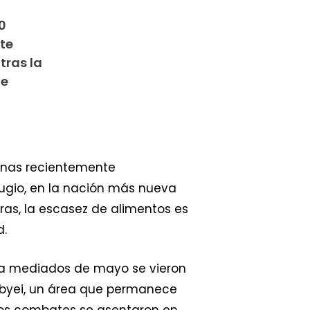
0
te
tras la
de
sonas recientemente
ugio, en la nación más nueva
ras, la escasez de alimentos es
d.
e a mediados de mayo se vieron
 Abyei, un área que permanece
e los combates se asentaron en