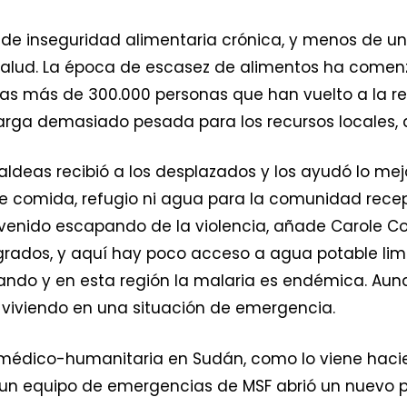
e inseguridad alimentaria crónica, y menos de un 
salud. La época de escasez de alimentos ha comenz
 las más de 300.000 personas que han vuelto a la r
ga demasiado pesada para los recursos locales, d
 aldeas recibió a los desplazados y los ayudó lo me
te comida, refugio ni agua para la comunidad rece
nido escapando de la violencia, añade Carole Coeu
rados, y aquí hay poco acceso a agua potable limpia
ando y en esta región la malaria es endémica. Aun
viviendo en una situación de emergencia.
 médico-humanitaria en Sudán, como lo viene hac
un equipo de emergencias de MSF abrió un nuevo pro