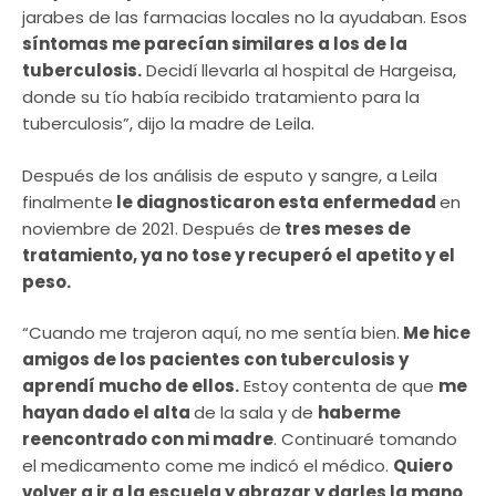
jarabes de las farmacias locales no la ayudaban. Esos
síntomas me parecían similares a los de la
tuberculosis.
Decidí llevarla al hospital de Hargeisa,
donde su tío había recibido tratamiento para la
tuberculosis”, dijo la madre de Leila.
Después de los análisis de esputo y sangre, a Leila
finalmente
le diagnosticaron esta enfermedad
en
noviembre de 2021. Después de
tres meses de
tratamiento, ya no tose y recuperó el apetito y el
peso.
“Cuando me trajeron aquí, no me sentía bien.
Me hice
amigos de los pacientes con tuberculosis y
aprendí mucho de ellos.
Estoy contenta de que
me
hayan dado el alta
de la sala y de
haberme
reencontrado con mi madre
. Continuaré tomando
el medicamento come me indicó el médico.
Quiero
volver a ir a la escuela y abrazar y darles la mano