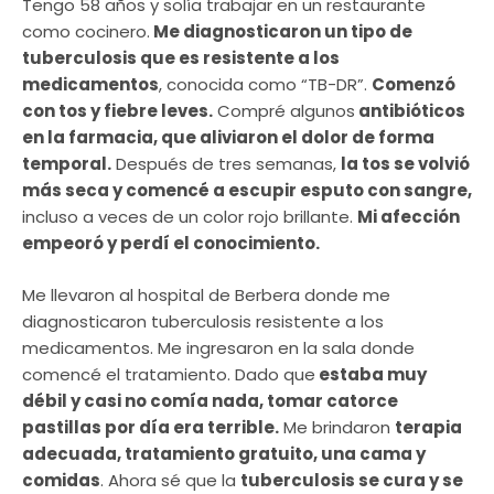
Tengo 58 años y solía trabajar en un restaurante
como cocinero.
Me diagnosticaron un tipo de
tuberculosis que es resistente a los
medicamentos
, conocida como “TB-DR”.
Comenzó
con tos y fiebre leves.
Compré algunos
antibióticos
en la farmacia, que aliviaron el dolor de forma
temporal.
Después de tres semanas,
la tos se volvió
más seca y comencé a escupir esputo con sangre,
incluso a veces de un color rojo brillante.
Mi afección
empeoró y perdí el conocimiento.
Me llevaron al hospital de Berbera donde me
diagnosticaron tuberculosis resistente a los
medicamentos. Me ingresaron en la sala donde
comencé el tratamiento. Dado que
estaba muy
débil y casi no comía nada, tomar catorce
pastillas por día era terrible.
Me brindaron
terapia
adecuada, tratamiento gratuito, una cama y
comidas
. Ahora sé que la
tuberculosis se cura y se