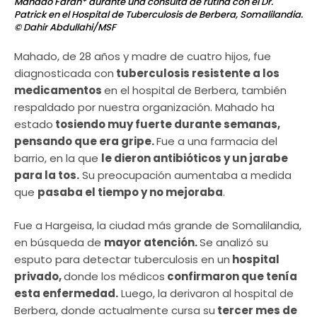
Mahado Farah* durante una consulta de rutina con el Dr.
Patrick en el Hospital de Tuberculosis de Berbera, Somalilandia.
© Dahir Abdullahi/MSF
Mahado, de 28 años y madre de cuatro hijos, fue
diagnosticada con
tuberculosis resistente a los
medicamentos
en el hospital de Berbera, también
respaldado por nuestra organización. Mahado ha
estado
tosiendo muy fuerte durante semanas,
pensando que era gripe.
Fue a una farmacia del
barrio, en la que
le dieron antibióticos y un jarabe
para la tos.
Su preocupación aumentaba a medida
que
pasaba el tiempo y no mejoraba
.
Fue a Hargeisa, la ciudad más grande de Somalilandia,
en búsqueda de
mayor atención.
Se analizó su
esputo para detectar tuberculosis en un
hospital
privado,
donde los médicos
confirmaron que tenía
esta enfermedad.
Luego, la derivaron al hospital de
Berbera, donde actualmente cursa su
tercer mes de