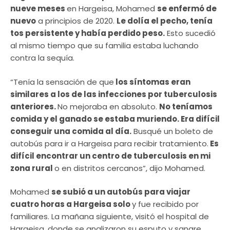
nueve meses
en Hargeisa, Mohamed
se enfermó de
nuevo
a principios de 2020.
Le dolía el pecho, tenía
tos persistente y había perdido peso.
Esto sucedió
al mismo tiempo que su familia estaba luchando
contra la sequía.
“Tenía la sensación de que
los síntomas eran
similares a los de las infecciones por tuberculosis
anteriores.
No mejoraba en absoluto.
No teníamos
comida y el ganado se estaba muriendo. Era difícil
conseguir una comida al día.
Busqué un boleto de
autobús para ir a Hargeisa para recibir tratamiento.
Es
difícil encontrar un centro de tuberculosis en mi
zona rural
o en distritos cercanos”, dijo Mohamed.
Mohamed
se subió a un autobús para viajar
cuatro horas a Hargeisa solo
y fue recibido por
familiares. La mañana siguiente, visitó el hospital de
Hargeisa, donde se analizaron su esputo y sangre.