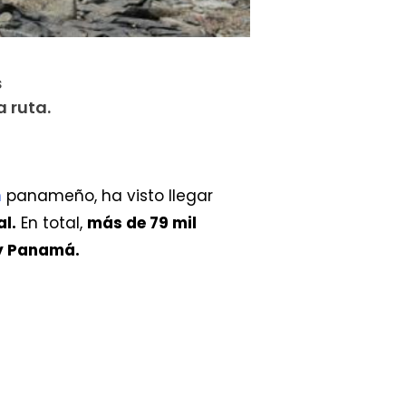
s
a ruta.
n
panameño, ha visto llegar
al.
En total,
más de 79 mil
 y Panamá.