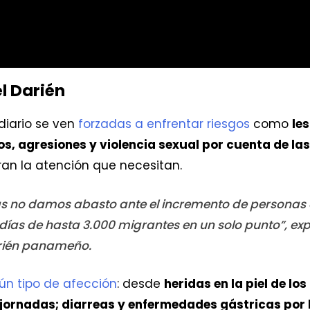
el Darién
diario se ven
forzadas a enfrentar riesgos
como
le
s, agresiones y violencia sexual por cuenta de la
an la atención que necesitan.
 no damos abasto ante el incremento de personas qu
as de hasta 3.000 migrantes en un solo punto”, expl
arién panameño.
ún tipo de afección
: desde
heridas en la piel de los
 jornadas; diarreas y enfermedades gástricas por 