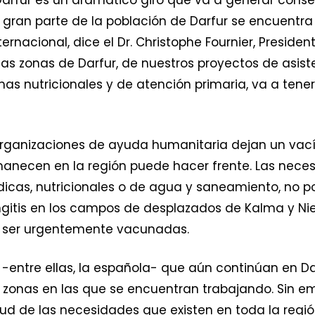
 Darfur es un dramático giro que va a generar cons
na gran parte de la población de Darfur se encuen
rnacional, dice el Dr. Christophe Fournier, President
lias zonas de Darfur, de nuestros proyectos de asis
as nutricionales y de atención primaria, va a tene
organizaciones de ayuda humanitaria dejan un vací
anecen en la región puede hacer frente. Las nece
icas, nutricionales o de agua y saneamiento, no po
itis en los campos de desplazados de Kalma y Nier
n ser urgentemente vacunadas.
F -entre ellas, la española- que aún continúan en 
 zonas en las que se encuentran trabajando. Sin e
ud de las necesidades que existen en toda la regió