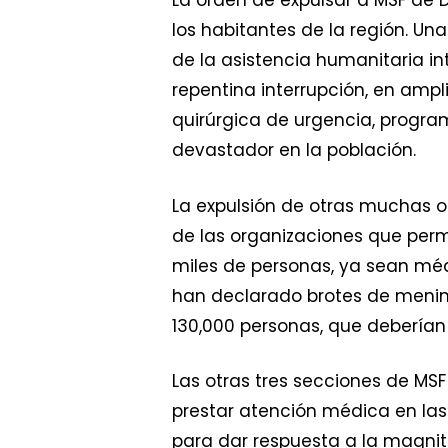
La orden de expulsar a MSF de
los habitantes de la región. U
de la asistencia humanitaria inte
repentina interrupción, en amp
quirúrgica de urgencia, program
devastador en la población.
La expulsión de otras muchas 
de las organizaciones que perm
miles de personas, ya sean méd
han declarado brotes de mening
130,000 personas, que debería
Las otras tres secciones de MS
prestar atención médica en las
para dar respuesta a la magnit