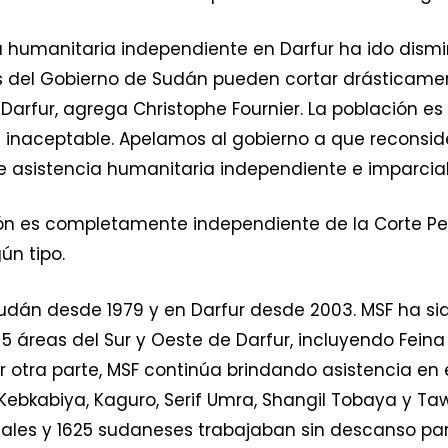
a humanitaria independiente en Darfur ha ido dismi
es del Gobierno de Sudán pueden cortar drásticamen
rfur, agrega Christophe Fournier. La población es 
nte inaceptable. Apelamos al gobierno a que recons
e asistencia humanitaria independiente e imparcial 
ón es completamente independiente de la Corte Pen
ún tipo.
udán desde 1979 y en Darfur desde 2003. MSF ha si
 áreas del Sur y Oeste de Darfur, incluyendo Feina
 Por otra parte, MSF continúa brindando asistencia en
en Kebkabiya, Kaguro, Serif Umra, Shangil Tobaya y Ta
nales y 1625 sudaneses trabajaban sin descanso pa