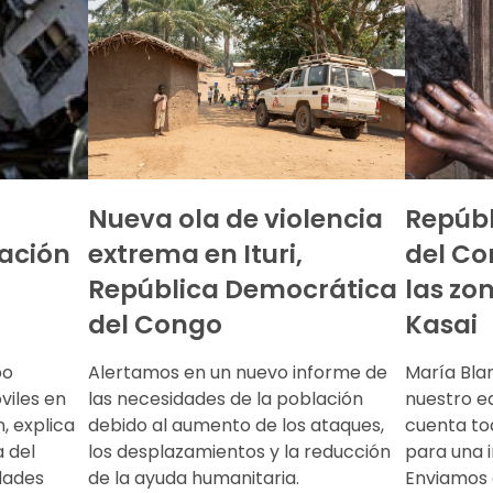
Nueva ola de violencia
Repúb
uación
extrema en Ituri,
del Co
República Democrática
las zo
del Congo
Kasai
bo
Alertamos en un nuevo informe de
María Bla
viles en
las necesidades de la población
nuestro eq
, explica
debido al aumento de los ataques,
cuenta to
 del
los desplazamientos y la reducción
para una i
dades
de la ayuda humanitaria.
Enviamos 