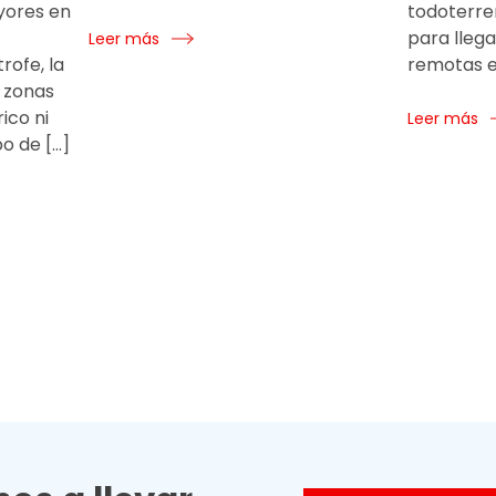
yores en
todoterren
para lleg
Leer más
rofe, la
remotas e
s zonas
ico ni
Leer más
po de […]