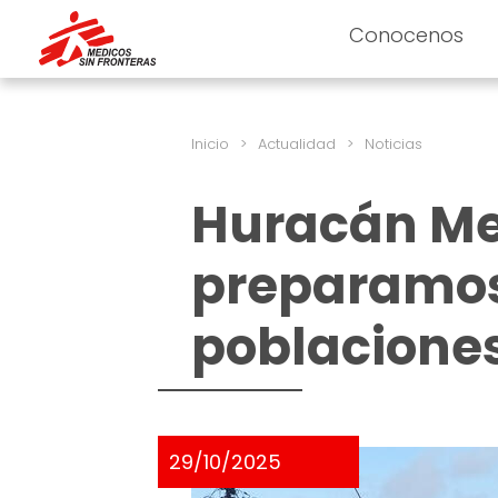
Conocenos
Inicio
>
Actualidad
>
Noticias
Huracán Mel
preparamos 
poblacione
29/10/2025