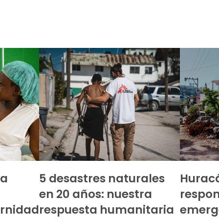
la
5 desastres naturales
Huracá
en 20 años: nuestra
respo
rnidad
respuesta humanitaria
emerg