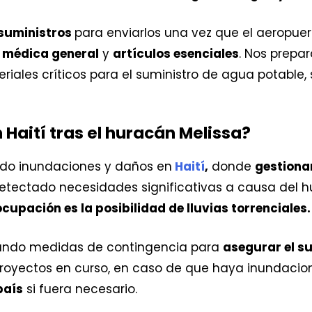
suministros
para enviarlos una vez que el aeropuer
 médica general
y
artículos esenciales
. Nos prepa
eriales críticos para el suministro de agua potable
n Haití tras el huracán Melissa?
do inundaciones y daños en
Haití
,
donde
gestiona
etectado necesidades significativas a causa del h
cupación es la posibilidad de lluvias torrenciales.
rando medidas de contingencia para
asegurar el s
proyectos en curso, en caso de que haya inundaci
país
si fuera necesario.