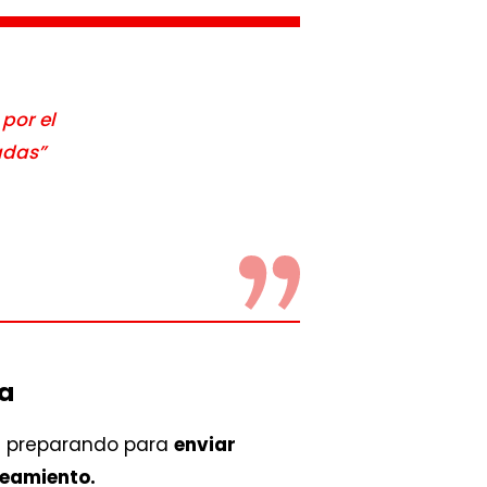
por el
adas”
sa
s preparando para
enviar
neamiento.