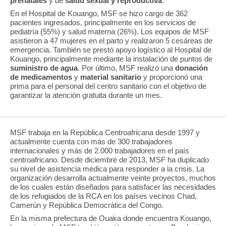
prenatales
y de
salud sexual y reproductiva
.
En el Hospital de Kouango, MSF se hizo cargo de 362
pacientes ingresados, principalmente en los servicios de
pediatría (55%) y salud materna (26%). Los equipos de MSF
asistieron a 47 mujeres en el parto y realizaron 5 cesáreas de
emergencia. También se prestó apoyo logístico al Hospital de
Kouango, principalmente mediante la instalación de puntos de
suministro de agua
. Por último, MSF realizó una
donación
de medicamentos
y
material sanitario
y proporcionó una
prima para el personal del centro sanitario con el objetivo de
garantizar la atención gratuita durante un mes.
MSF trabaja en la República Centroafricana desde 1997 y
actualmente cuenta con más de 300 trabajadores
internacionales y más de 2.000 trabajadores en el país
centroafricano. Desde diciembre de 2013, MSF ha duplicado
su nivel de asistencia médica para responder a la crisis. La
organización desarrolla actualmente veinte proyectos, muchos
de los cuales están diseñados para satisfacer las necesidades
de los refugiados de la RCA en los países vecinos Chad,
Camerún y República Democrática del Congo.
En la misma prefectura de Ouaka donde encuentra Kouango,