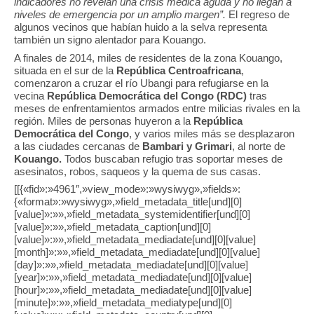
indicadores no revelan una crisis médica aguda y no llegan a
niveles de emergencia por un amplio margen”.
El regreso de
algunos vecinos que habían huido a la selva representa
también un signo alentador para Kouango.
A finales de 2014, miles de residentes de la zona Kouango,
situada en el sur de la
República Centroafricana
,
comenzaron a cruzar el río Ubangi para refugiarse en la
vecina
República Democrática del Congo (RDC)
tras
meses de enfrentamientos armados entre milicias rivales en la
región. Miles de personas huyeron a la
República
Democrática del Congo
, y varios miles más se desplazaron
a las ciudades cercanas de
Bambari y Grimari
, al norte de
Kouango.
Todos buscaban refugio tras soportar meses de
asesinatos, robos, saqueos y la quema de sus casas.
[[{«fid»:»4961″,»view_mode»:»wysiwyg»,»fields»:
{«format»:»wysiwyg»,»field_metadata_title[und][0]
[value]»:»»,»field_metadata_systemidentifier[und][0]
[value]»:»»,»field_metadata_caption[und][0]
[value]»:»»,»field_metadata_mediadate[und][0][value]
[month]»:»»,»field_metadata_mediadate[und][0][value]
[day]»:»»,»field_metadata_mediadate[und][0][value]
[year]»:»»,»field_metadata_mediadate[und][0][value]
[hour]»:»»,»field_metadata_mediadate[und][0][value]
[minute]»:»»,»field_metadata_mediatype[und][0]