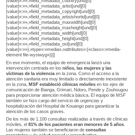
[value]»:»»,»field_metadata_country[und][0]
[value]»:»»,»field_metadata_artist[und][0]
[value]»:»»,»field_metadata_copyright[und][0]
[value]»:»»,»field_metadata_artistshortid[und][0]
[value]»:»»,»field_metadata_maxwidth[und][0]
[value]»:»»,»field_metadata_maxheight[und][0]
[value]»:»»,»field_metadata_width[und][0]
[value]»:»»,»field_metadata_height[und][0]
[value]»:»»,»field_metadata_ost[und][0]
[value]»:»»},»type»:»media»,»attributes»:{«class»:»media-
element file-wysiwyg»}}]]
En ese momento, el equipo de emergencia lanzó una
intervención centrada en los
niños, las mujeres y las
víctimas de la violencia
en la zona. Como el acceso a la
atención sanitaria era muy limitado o directamente inexistente
en la zona,
MSF estableció clínicas móviles
en los ejes de
comunicación de Bianga, Grimari, Ndoro, Pende y Zouhougou
para proporcionar atención médica básica. El equipo de MSF
también se hizo cargo del servicio de urgencias y
hospitalización del Hospital de Kouango para garantizar la
atención de los casos graves.
De los más de 1.100 consultas realizadas a través de clínicas
móviles, el
81% de los pacientes eran menores de 5 años
.
Las mujeres también se beneficiaron de
consultas