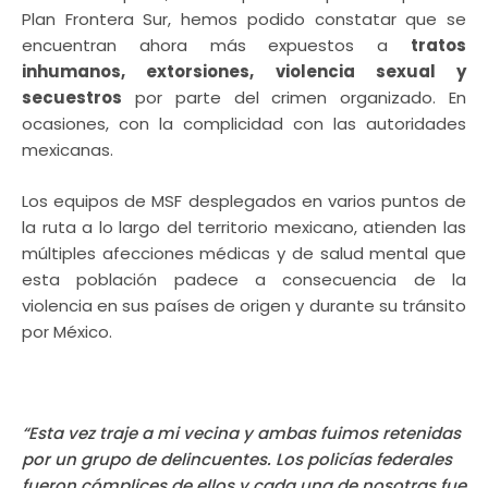
Plan Frontera Sur, hemos podido constatar que se
encuentran ahora m
á
s expuestos a
tratos
inhumanos, extorsiones, violencia sexual y
secuestros
por parte del crimen organizado. En
ocasiones, con la complicidad con las autoridades
mexicanas.
Los equipos de MSF desplegados en varios puntos de
la ruta a lo largo del territorio mexicano, atienden las
m
ú
ltiples afecciones
m
é
dicas y de salud mental que
esta población padece a consecuencia de la
violencia en sus pa
í
ses de origen y durante su tr
á
nsito
por M
é
xico.
“
Esta vez traje a mi vecina y ambas fuimos retenidas
por un grupo de delincuentes. Los policías federales
fueron cómplices de ellos y cada una de nosotras fue