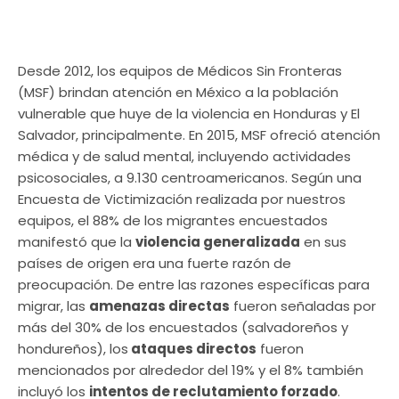
Desde 2012, los equipos de M
é
dicos Sin Fronteras
(MSF) brindan atención en México a la población
vulnerable que huye de la violencia en Honduras y El
Salvador, principalmente. En 2015, MSF ofreció atenció
n
m
é
dica y de salud mental, incluyendo actividades
psicosociales, a 9.130 centroamericanos. Seg
ú
n una
Encuesta de Victimización realizada por nuestros
equipos, el 88% de los migrantes encuestados
manifestó que la
violencia generalizada
en sus
pa
í
ses de origen era una fuerte razón de
preocupación. De entre las razones espec
í
ficas para
migrar, las
amenazas directas
fueron señaladas por
más del 30% de los encuestados (salvadoreños y
hondureños), los
ataques directos
fueron
mencionados por alrededor del 19% y el 8% también
incluyó los
intentos de reclutamiento forzado
.