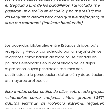
entregada a uno de los pandilleros. Fui violada, me
pusieron un cuchillo en el cuello y no me resistí
; me
da verg
üenza decirlo pero creo que fue mejor porque
si no me mataban
”
(Paciente hondureñ
a).
Los acuerdos bilaterales entre Estados Unidos, pa
í
s
receptor, y M
é
xico, considerado por la mayor
í
a de los
migrantes como nació
n de tr
á
nsito, se centran en
pol
í
ticas
enfocadas en la contención de los flujos
migratorios, cuyos principales recursos son
destinados a la persecución, detención y deportación,
sin mayores protocolos.
Esto
impide saber cu
á
les de ellos, sobre todo grupos
vulnerables como mujeres, niñ
os, grupos LGBTI,
adultos v
í
ctimas de violencia extrema, requieren