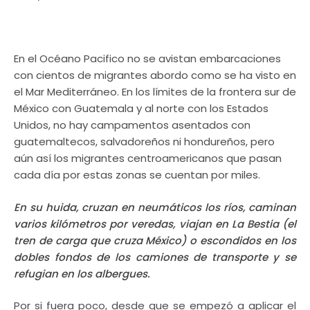
En el Oc
é
ano Pacifico no se avistan embarcaciones
con cientos de migrantes abordo como se ha visto en
el Mar Mediterr
á
neo. En los l
í
mites de la frontera sur de
Mé
xico con Guatemala y al norte con los Estados
Unidos, no hay campamentos asentados con
guatemaltecos, salvadore
ños ni hondureños, pero
aún as
í
los migrantes centroamericanos que pasan
cada d
í
a por estas zonas se cuentan por miles.
En su huida, cruzan en neum
á
ticos los r
í
os, caminan
varios kilómetros por veredas, viajan en La Bestia (el
tren de carga que cruza México) o escondidos en los
dobles fondos de los camiones de transporte y se
refugian en los albergues.
Por si fuera poco, desde que se empezó a aplicar el