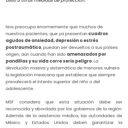
asilo u otras medidas de protecció
n.
Nos preocupa enormemente que muchos de
nuestros pacientes, que ya presentan
cuadros
agudos de ansiedad, depresió
n o estr
é
s
postraum
á
tico
, puedan ser devueltos a sus pa
í
ses
origen, aún cuando han sido
amenazados por
pandillas y su vida corre serio peligro
. La
devolución masiva y sistem
á
tica de menores vulnera
la legislación mexicana que establece que siempre
prevalecer
á
el inter
é
s superior del niñ
o o del
adolescente.
MSF considera que esta situación debe ser
reconocida y abordada por los gobiernos de la región.
Adem
á
s de la asistencia m
é
dica, las autoridades de
M
é
xico y Estados Unidos deben garantizar la