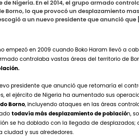
e de Nigeria. En el 2014, el grupo armado contro
o de Borno, lo que provocó un desplazamiento ma
 escogió a un nuevo presidente que anunció que 
orno empezó en 2009 cuando Boko Haram llevó a cab
 armado controlaba vastas áreas del territorio de Bo
lación.
uevo presidente que anunció que retomaría el contro
s, el ejército de Nigeria ha aumentado sus operac
odo Borno
, incluyendo ataques en las áreas control
sado
todavía más desplazamiento de població
n, s
ción se ha doblado con la llegada de desplazados;
a ciudad y sus alrededores.