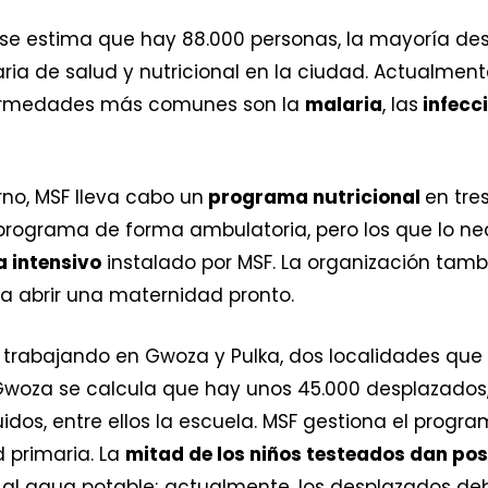
, se estima que hay 88.000 personas, la mayoría de
ia de salud y nutricional en la ciudad. Actualment
fermedades más comunes son la
malaria
, las
infecc
rno, MSF lleva cabo un
programa nutricional
en tre
 programa de forma ambulatoria, pero los que lo ne
a intensivo
instalado por MSF. La organización tam
ra abrir una maternidad pronto.
á trabajando en Gwoza y Pulka, dos localidades qu
 Gwoza se calcula que hay unos 45.000 desplazados, 
uidos, entre ellos la escuela. MSF gestiona el progr
d primaria. La
mitad de los niños testeados dan pos
 al agua potable; actualmente, los desplazados deb