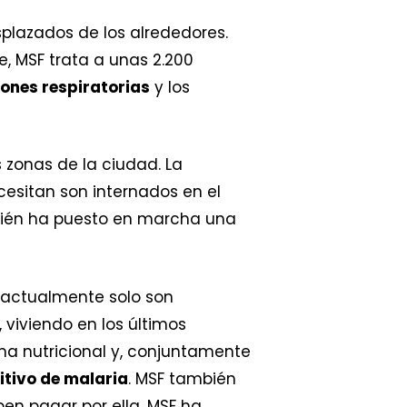
splazados de los alrededores.
e, MSF trata a unas 2.200
iones respiratorias
y los
s zonas de la ciudad. La
cesitan son internados en el
bién ha puesto en marcha una
e actualmente solo son
viviendo en los últimos
ama nutricional y, conjuntamente
itivo de malaria
. MSF también
en pagar por ella. MSF ha