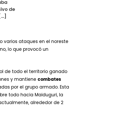
laba
sivo de
[…]
o varios ataques en el noreste
rno, lo que provocó un
l de todo el territorio ganado
iones y mantiene
combates
adas por el grupo armado. Esta
obre todo hacia Maiduguri, la
 actualmente, alrededor de 2