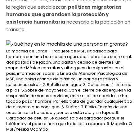
la región que establezcan
políticas migratorias
humanas que garanticen la protección y
asistencia humanitaria
necesaria a la población en
tránsito.
La mochila de Jorge: 1. Paquete de MSF. Kit básico para
hombres con una botella con agua, dos sobres de suero oral,
dos pastillas de jabón, una pasta y cepillo de dientes, un
mapa de México con rutas y albergues de migrantes en el
país, información sobre la Línea de Atención Psicológica de
MSF, una bolsa grande de plástico, un par de rastrillos y
calcetines extras. 2. Botella con agua. 3. Calcetines. 4. Linterna
a pilas. 5.Sobre de mayonesa. Con el cierre de albergues y la
suspensión de varios servicios, entre ellos de comida. Le ha
tocado pasar hambre. Por ello trata de guardar cualquier tipo
de alimento que consigue. 6. Suéter. 7. Biblia. En más de una
ocasión se le ha caído y por eso está rota y sin tapas. 8.
Cargador de celular. Le quedó solo el cargador porque el
teléfono y el poco dinero que traía se lo robaron. 9. Mochila.
©
MSF/Yesika Ocampo