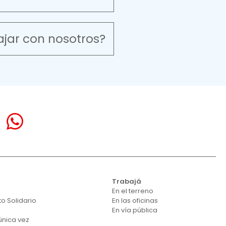
ajar con nosotros?
á
Trabajá
En el terreno
o Solidario
En las oficinas
En vía pública
única vez