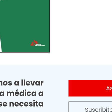
os a llevar
A
ia médica a
e necesita
Suscribit