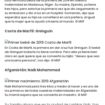
Esta hermosa beba fue la primera de 2019 en nuestra
maternidad en Madaoua, Níger. Su madre, Djamila, ya tiene
tres hijos, pero esta fue la primera vez que dio seguimiento a
su embarazo y dio a luz en un hospital. Sonriendo, dijo que
esperaba que su hija se convirtiera en una partera, al igual
que la mujer que la ayudó a traerla al mundo.
© MSF
Costa de Marfil: Gninguin
En Costa de Marfil, la primera en dar a luz fue Gninguin. El bebé
de Gninguin todavía no tiene nombre. Pero ella ya tiene bien
claro en qué quiere que se convierta su hijito: “deseo que sea
una buena persona”, nos dijo.
© MSF
Afganistán: Naik Mohammad
Naik Mohammad pesó tres kilos y medio al nacer y es uno de
los primeros de todas nuestras maternidades en Afganistán.
Su mamá espera que se convierta en maestro.
© MSF
Su familia ahora vive en la ciudad de Lashkar Gah. Son