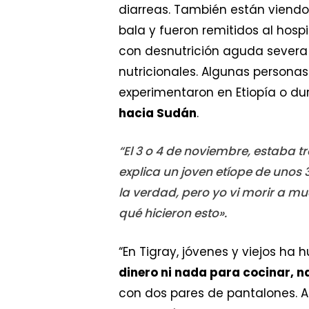
diarreas. También están viendo
bala y fueron remitidos al hosp
con desnutrición aguda severa 
nutricionales. Algunas persona
experimentaron en Etiopía o du
hacia Sudán
.
“El 3 o 4 de noviembre, estaba t
explica un joven etíope de unos 
la verdad, pero yo vi morir a m
qué hicieron esto».
“En Tigray, jóvenes y viejos ha 
dinero ni nada para cocinar, n
con dos pares de pantalones. An