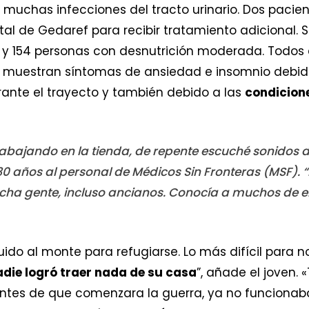
 muchas infecciones del tracto urinario. Dos pacien
ital de Gedaref para recibir tratamiento adicional. 
y 154 personas con desnutrición moderada. Todos e
s muestran síntomas de ansiedad e insomnio debido 
rante el trayecto y también debido a las
condicione
rabajando en la tienda, de repente escuché sonidos d
30 años al personal de Médicos Sin Fronteras (MSF). 
ucha gente, incluso ancianos. Conocía a muchos de el
huido al monte para refugiarse. Lo más difícil para 
adie logró traer nada de su casa
”, añade el joven. 
tes de que comenzara la guerra, ya no funcionaba n