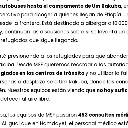
autobuses hasta el campamento de Um Rakuba
, 
erativo para acoger a quienes llegan de Etiopía. 
sde la frontera. Está destinado a albergar a 10.00
oy, continúan las discusiones sobre si se levanta 
refugiados que sigue llegando.
á presionando a los refugiados para que abandone
uba. Desde MSF queremos recordar a las autorida
giados en los centros de tránsito
y no utilizar la
personas a desplazarse a Um Rakuba, donde las cond
. Nuestros equipos están viendo que
no hay sufic
efecar al aire libre.
a, los equipos de MSF pasaron
453 consultas médi
e. Al igual que en Hamdayet, el personal médico es