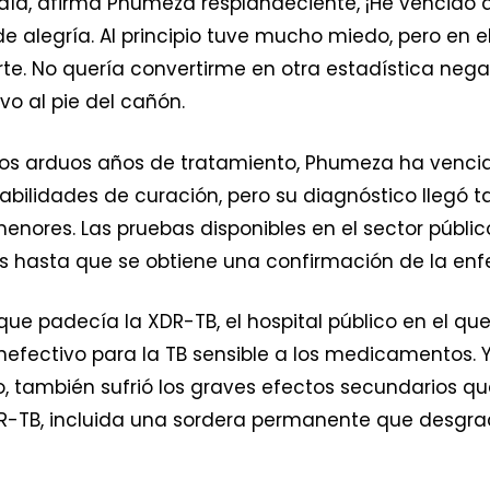
día, afirma Phumeza resplandeciente, ¡He vencido a
 alegría. Al principio tuve mucho miedo, pero en e
e. No quería convertirme en otra estadística negati
o al pie del cañón.
 dos arduos años de tratamiento, Phumeza ha venci
bilidades de curación, pero su diagnóstico llegó t
enores. Las pruebas disponibles en el sector públic
 hasta que se obtiene una confirmación de la en
 que padecía la XDR-TB, el hospital público en el qu
nefectivo para la TB sensible a los medicamentos.
o, también sufrió los graves efectos secundarios q
 DR-TB, incluida una sordera permanente que des