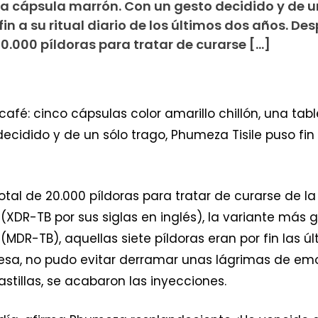
a cápsula marrón. Con un gesto decidido y de u
in a su ritual diario de los últimos dos años. De
0.000 píldoras para tratar de curarse […]
 café: cinco cápsulas color amarillo chillón, una t
idido y de un sólo trago, Phumeza Tisile puso fin a 
al de 20.000 píldoras para tratar de curarse de la
XDR-TB por sus siglas en inglés), la variante más g
MDR-TB), aquellas siete píldoras eran por fin las ú
sa, no pudo evitar derramar unas lágrimas de emoc
stillas, se acabaron las inyecciones.