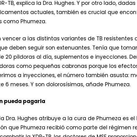
DR-TB, explica la Dra. Hughes. Y por otro lado, dada
icamentos actuales, también es crucial que encon
es como Phumeza.
 vencer a las distintas variantes de TB resistentes
ue deben seguir son extenuantes. Tenía que tomar
 20 píldoras al día, suplementos e inyecciones. D
íldoras como pequeñas cabronas porque los efect
referimos a inyecciones, el número también asusta: m
e 6 meses. Y son dolorosísimas, añade Phumeza.
en pueda pagarla
Dra. Hughes atribuye a la cura de Phumeza es el Li
ción que Phumeza recibió como parte del régimen r
combatir la XDR-TB, los doctores de MSF proporcion