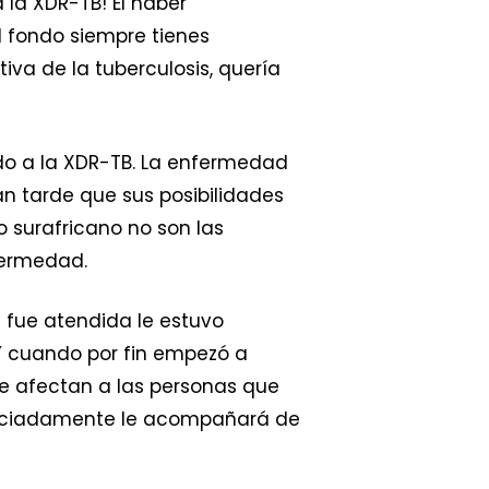
 la XDR-TB! El haber
l fondo siempre tienes
va de la tuberculosis, quería
do a la XDR-TB. La enfermedad
an tarde que sus posibilidades
o surafricano no son las
fermedad.
e fue atendida le estuvo
 Y cuando por fin empezó a
ue afectan a las personas que
graciadamente le acompañará de