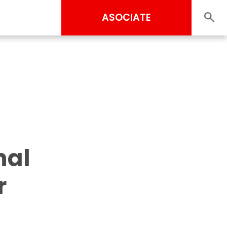
ASOCIATE
nal
r