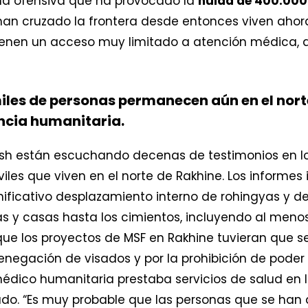
una ofensiva que ha provocado la
huida de 400.000
han cruzado la frontera desde entonces viven ahor
nen un acceso muy limitado a atención médica, a 
miles de personas permanecen aún en el nort
encia humanitaria.
h están escuchando decenas de testimonios en los 
iviles que viven en el norte de Rakhine. Los informe
nificativo desplazamiento interno de rohingyas y de
 y casas hasta los cimientos, incluyendo al menos
 que los proyectos de MSF en Rakhine tuvieran que
negación de visados y por la prohibición de poder
 médico humanitaria prestaba servicios de salud e
tado. “Es muy probable que las personas que se han