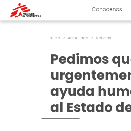
Conocenos
Inicio
>
Actualidad
>
Noticias
Pedimos qu
urgentemen
ayuda huma
al Estado 