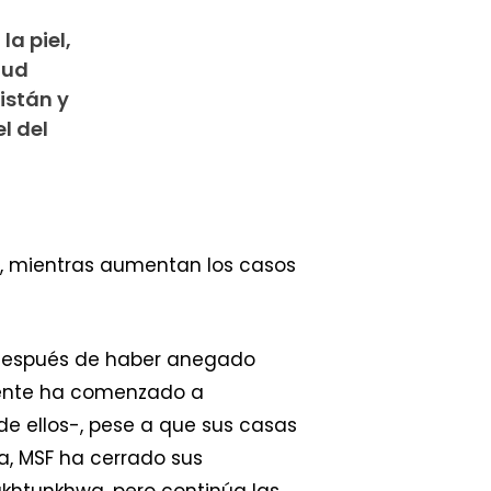
a piel,
lud
istán y
l del
l, mientras aumentan los casos
 después de haber anegado
 gente ha comenzado a
e ellos-, pese a que sus casas
ia, MSF ha cerrado sus
akhtunkhwa, pero continúa las