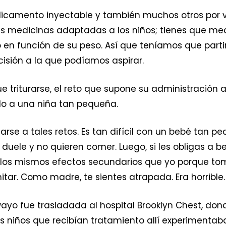
dicamento inyectable y también muchos otros por vía
as medicinas adaptadas a los niños; tienes que med
 en función de su peso. Así que teníamos que part
cisión a la que podíamos aspirar.
ue triturarse, el reto que supone su administración
do a una niña tan pequeña.
arse a tales retos. Es tan difícil con un bebé tan p
s duele y no quieren comer. Luego, si les obligas a be
nía los mismos efectos secundarios que yo porque
tar. Como madre, te sientes atrapada. Era horrible.
yo fue trasladada al hospital Brooklyn Chest, don
s niños que recibían tratamiento allí experimentab