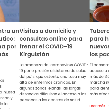
ntra un
Visitas a domicilio y
Tuberc
tico:
consultas online para
para h
ha por
frenar el COVID-19
nuevos
más
Kirguistán
los pa
La amenaza del coronavirus COVID-
El consorc
19 pone presión al sistema de salud
acceso a
del país, que ostenta una tasa muy
más de 3.
ras
alta de enfermos crónicos. En
marcha nu
s
algunas zonas lejanas, las largas
para ident
 injusta
distancias dificultan el acceso a las
más efect
nson y
personas a los centros de salud.
e la
Leer más