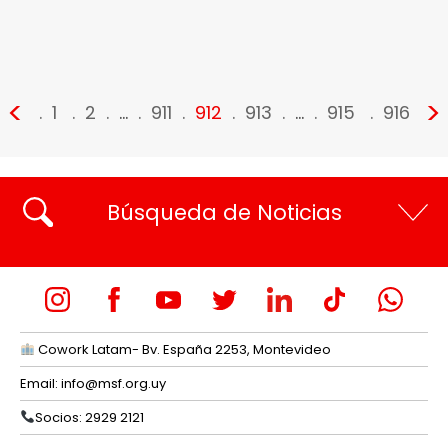
<
>
1
2
…
911
912
913
…
915
916
Búsqueda de Noticias
Cowork Latam- Bv. España 2253, Montevideo
Email:
info@msf.org.uy
Socios: 2929 2121