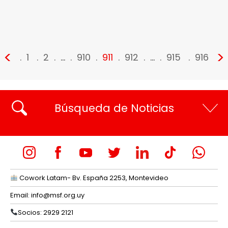
<
>
1
2
…
910
911
912
…
915
916
Búsqueda de Noticias
Cowork Latam- Bv. España 2253, Montevideo
Email:
info@msf.org.uy
Socios: 2929 2121