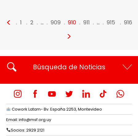
<
1
2
…
909
910
911
…
915
916
>
Búsqueda de Noticias
Cowork Latam- Bv. España 2253, Montevideo
Email:
info@msf.org.uy
Socios: 2929 2121