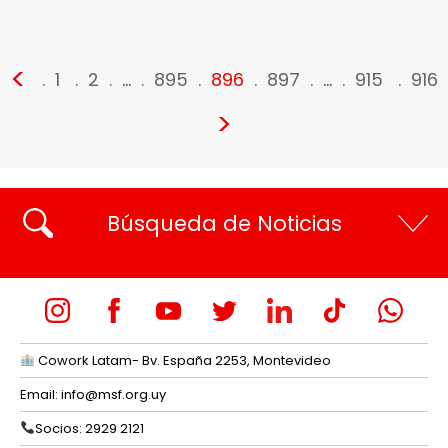
<
1
2
…
895
896
897
…
915
916
>
Búsqueda de Noticias
Cowork Latam- Bv. España 2253, Montevideo
Email:
info@msf.org.uy
Socios: 2929 2121