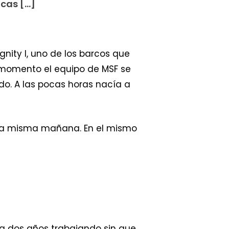
ocas […]
nity I, uno de los barcos que
e momento el equipo de MSF se
do. A las pocas horas nacía a
esa misma mañana. En el mismo
aba dos años trabajando sin que