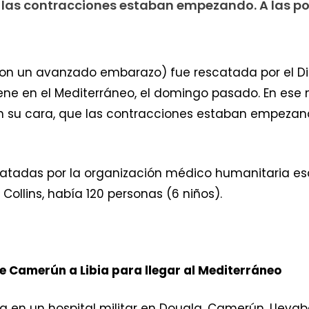
e las contracciones estaban empezando. A las p
con un avanzado embarazo) fue rescatada por el Dig
iene en el Mediterráneo, el domingo pasado. En es
 en su cara, que las contracciones estaban empezan
catadas por la organización médico humanitaria 
 Collins, había 120 personas (6 niños).
de Camerún a Libia para llegar al Mediterráneo
ría en un hospital militar en Douala, Camerún. Llev