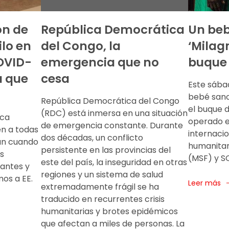
ón de
República Democrática
Un be
ilo en
del Congo, la
‘Milagr
COVID-
emergencia que no
buque
a que
cesa
Este sába
bebé sano
República Democrática del Congo
el buque 
(RDC) está inmersa en una situación
ica
operado e
de emergencia constante. Durante
n a todas
internaci
dos décadas, un conflicto
san cuando
humanitar
persistente en las provincias del
s
(MSF) y S
este del país, la inseguridad en otras
antes y
regiones y un sistema de salud
mos a EE.
Leer más
extremadamente frágil se ha
traducido en recurrentes crisis
humanitarias y brotes epidémicos
que afectan a miles de personas. La