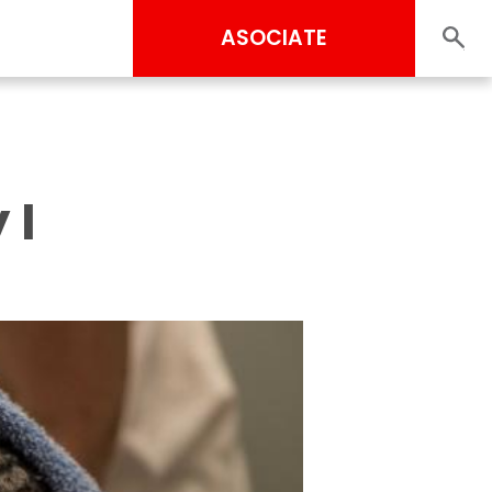
ASOCIATE
 I