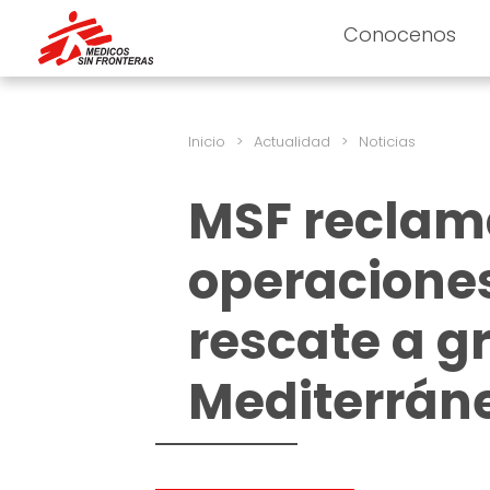
Conocenos
Inicio
>
Actualidad
>
Noticias
MSF reclama
operacione
rescate a g
Mediterrán