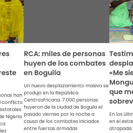
res
RCA: miles de personas
Testim
huyen de los combates
despla
reste
en Boguila
«Me si
Mongu
Un nuevo desplazamiento masivo se
que m
produjo en la República
rsonas han
Centroafricana. 7.000 personas
sobrev
 conflicto
huyeron de la ciudad de Boguila el
estatales
pasado viernes por la noche a
En los últ
de Nigeria.
causa de los combates iniciados
en el esta
ica
entre fuerzas armadas
atrapada e
iez