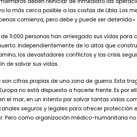
s miembros deben reiniciar de inmediato las operac
ivo lo más cerca posible a las costas de Libia. Los 
 apenas comienza, pero debe y puede ser detenida.»
e 11.000 personas han arriesgado sus vidas para cr
uerto. Independientemente de lo altos que constr
mino, los devastadores conflictos y las crisis segui
in de salvar sus vidas.
 son cifras propias de una zona de guerra. Esta tr
o Europa no está dispuesta a hacerle frente. Es por
el mar, en un intento por salvar tantas vidas como s
canales seguros y legales para ofrecer protección
ar. Pero como organización médico-humanitaria n