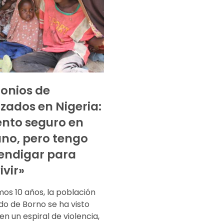
onios de
zados en Nigeria:
ento seguro en
no, pero tengo
endigar para
ivir»
imos 10 años, la población
do de Borno se ha visto
n un espiral de violencia,