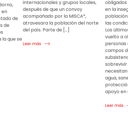
internacionales y grupos locales,
obligados 
Borno,
después de que un convoy
en la inse
y en
acompañado por la MISCA*,
población
stado de
atravesara la población del norte
las condic
as de
del país. Parte de […]
Los últim
os
vuelto a o
a la que se
personas 
Leer más
campos de
subsisten
sobrevivi
necesitan
agua, san
protecció
apoyo en 
Leer más