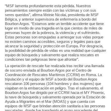
“MSF lamenta profundamente esta pérdida. Nuestros
pensamientos siempre están con las víctimas y con sus
seres queridos”, afirma Meinie Nicolai, presidenta de MSF
Bélgica, y anterior supervisora de enfermería a bordo del
Bourbon Argos. “Estamos ante un terrible accidente que tiene
lugar en medio de una tragedia en la que cientos de miles de
personas huyen de la pobreza, la violencia y el sufrimiento.
Estas personas son empujadas a arriesgar sus vidas porque
no existen caminos accesibles, seguros y legales para que
alcanzar la seguridad y protección en Europa. Por desgracia,
la posibilidad de pérdida de vidas es una realidad que cualquier
equipo de búsqueda y salvamento que realiza rescates en
condiciones tan peligrosas tiene que afrontar”.
La operación de rescate fue realizada tras recibir una llamada
de socorro enviada al Bourbon Argos por el Centro de
Coordinación de Rescates Marítimos (CCRM) en Roma. La
tripulación y el equipo de MSF a bordo del Bourbon Argos
rescataron 106 personas (104 hombres y dos mujeres) que
viajaban en la embarcación en peligro. Tras el salvamento, el
Bourbon Argos fue dirigido por el CCRM hacia el MY Phoenix,
la nave de búsqueda y salvamento operada por la Estación de
Ayuda a Migrantes en el Mar (MOAS) y que cuenta con
equipos de MSF que brindan atención sanitaria a las personas
rescatadas, donde fue transferido el grupo procedente del