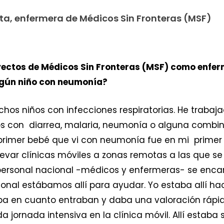
tta, enfermera de Médicos Sin Fronteras (MSF)
yectos de Médicos Sin Fronteras (MSF) como enfer
lgún niño con neumonía?
hos niños con infecciones respiratorias. He trabaja
os con diarrea, malaria, neumonía o alguna combin
l primer bebé que vi con neumonía fue en mi primer 
var clínicas móviles a zonas remotas a las que se 
personal nacional -médicos y enfermeras- se enca
ional estábamos allí para ayudar. Yo estaba allí ha
aba en cuanto entraban y daba una valoración ráp
 jornada intensiva en la clínica móvil. Allí estaba 