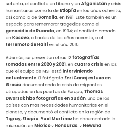
setenta, el conflicto en Líbano y en
Afganistán
y crisis
humanitarias como la de
Etiopía
en los años ochenta,
así como la de
Somalia
, en 1991. Este también es un
espacio para rememorar tragedias como el
genocidio de Ruanda
, en 1994; el conflicto armado
en
Kosovo
, a finales de los años noventa, o el
terremoto de Haití
en el año 2010.
Además, se presentan otras 12
fotografías
tomadas entre 2020 y 2021
, en
cuatro crisis
en las
que el equipo de MSF está
interviniendo
actualmente
. El fotógrafo
Enri Canaj estuvo en
Grecia
documentando la crisis de migrantes
atrapados en las puertas de Europa;
Thomas
Dworzak hizo fotografías en Sudán
, uno de los
países con más necesidades humanitarias en el
planeta, y documentó el conflicto en la región de
Tigray, Etiopía
.
Yael Martínez
ha documentado la
migración en
México
y
Honduras
, y
Newsha