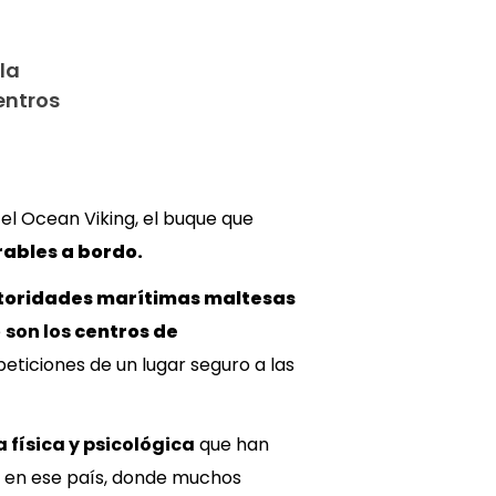
la
entros
el Ocean Viking, el buque que
rables a bordo.
toridades marítimas maltesas
e
son los
centros de
peticiones de un lugar seguro a las
a física y psicológica
que han
en ese país, donde muchos