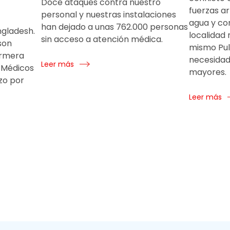
Doce ataques contra nuestro
fuerzas a
personal y nuestras instalaciones
agua y co
han dejado a unas 762.000 personas
ngladesh.
localidad 
sin acceso a atención médica.
son
mismo Pul
ermera
necesidad
Leer más
e Médicos
mayores.
zo por
Leer más