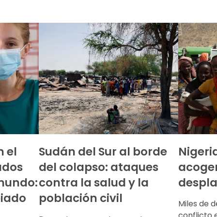
 el
Sudán del Sur al borde
Nigeri
ados
del colapso: ataques
acoge
mundo:
contra la salud y la
despl
biado
población civil
Miles de 
conflicto