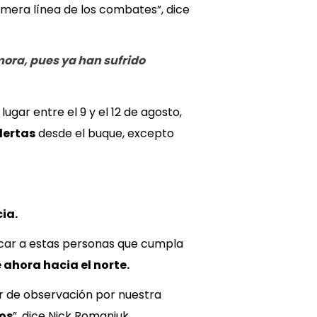
mera línea de los combates”, dice
ora, pues ya han sufrido
gar entre el 9 y el 12 de agosto,
lertas
desde el buque, excepto
ia.
arcar a estas personas que cumpla
e ahora hacia el norte.
r de observación por nuestra
os
”, dice Nick Romaniuk,