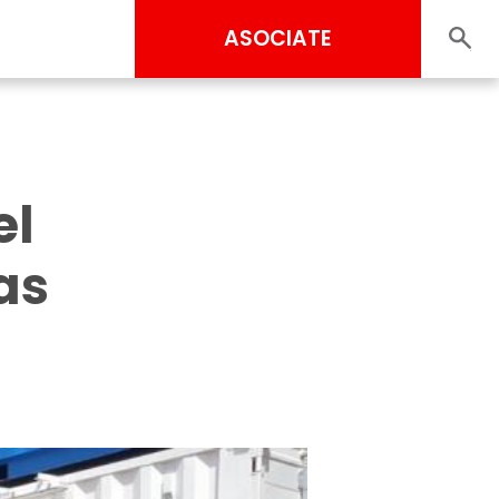
ASOCIATE
el
as
g