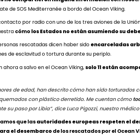
te de SOS Mediterranée a bordo del Ocean Viking.
ontacto por radio con uno de los tres aviones de la Unió
uestra
cómo
los Estados no están asumiendo su deb
rsonas rescatadas dicen haber sido
encarceladas arb
es de esclavitud o tortura durante su periplo.
 ahora a salvo en el Ocean Viking,
solo 11 están acom
nores de edad, han descrito cómo han sido torturados c
o quemados con plástico derretido. Me cuentan cómo
to
nte su paso por Libia”, dice Luca Pigozzi, nuestro médic
ramos que las
autoridades europeas respeten el de
para el desembarco
de los rescatados por el Ocean V