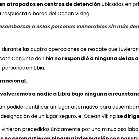
n atrapados en centros de detención
ubicados en pri
 respuesta a bordo del Ocean Viking.
esembarcar a estas personas vulnerables sin más dem
durante las cuatro operaciones de rescate que tuvieron lu
cate Conjunto de Libia
no respondió a ninguna de las a
personas en Libia.
ernacional
.
volveremos a nadie a Libia bajo ninguna circunstanc
han podido identificar un lugar alternativo para desemb
a designación de un lugar seguro, el Ocean Viking
se dirig
s vinieron precedidos únicamente por una minuciosa labo
s no compartieron ninguna información
con nosotr