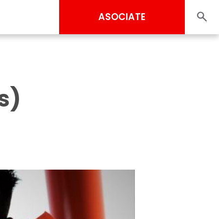
ASOCIATE
s)