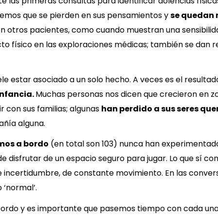
 las primeras consultas para identificar dolencias físicas
emos que se pierden en sus pensamientos y
se quedan 
en otros pacientes, como cuando muestran una sensibilid
 físico en las exploraciones médicas; también se dan re
e estar asociado a un solo hecho. A veces es el resulta
infancia.
Muchas personas nos dicen que crecieron en zon
ir con sus familias; algunas
han perdido a sus seres que
pañía alguna.
mos a bordo
(en total son 103) nunca han experimentado 
e disfrutar de un espacio seguro para jugar. Lo que sí co
 incertidumbre, de constante movimiento. En las conv
 ‘normal’.
ordo y es importante que pasemos tiempo con cada una 