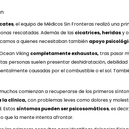
an
scates
, el equipo de Médicos Sin Fronteras realizó una p
rsonas rescatadas. Además de las
cicatrices, heridas
y o
ficamos a quienes necesitaban también
apoyo psicológi
 Ocean Viking
completamente exhaustos,
tras pasar 
Estas personas suelen presentar deshidratación, debilidad 
ntalmente causadas por el combustible o el sol. También
 muchos comienzan a recuperarse de los primeros síntoma
la clínica,
con problemas leves como dolores y molestia
d. Estos
síntomas pueden ser psicosomáticos
, es deci
o que la mente intenta afrontar.