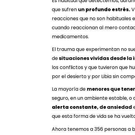
Es habitual que detectemos, durante
que sufren
un
profundo estrés.
V
reacciones que no son habituales 
cuando reaccionan al mero contacto
medicamentos.
El trauma que experimentan no suel
de
situaciones vividas desde la 
los conflictos y que tuvieron que hu
por el desierto y por Libia sin com
La mayoría de
menores que tene
seguro, en un ambiente estable, o d
alerta constante
, de ansiedad
e
que esta forma de vida se ha vuelto
Ahora tenemos a 356 personas a b