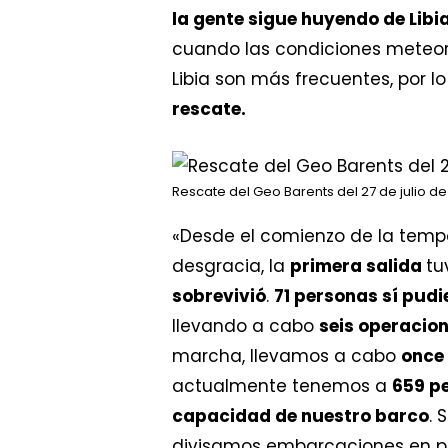
la gente sigue huyendo de Lib
cuando las condiciones meteorol
Libia son más frecuentes, por l
rescate.
Rescate del Geo Barents del 27 de julio de
«Desde el comienzo de la tempo
desgracia, la
primera salida
tu
sobrevivió
.
71 personas sí pudi
llevando a cabo
seis operacio
marcha, llevamos a cabo
once
actualmente tenemos a
659 p
capacidad de nuestro barco
. 
divisamos embarcaciones en pe