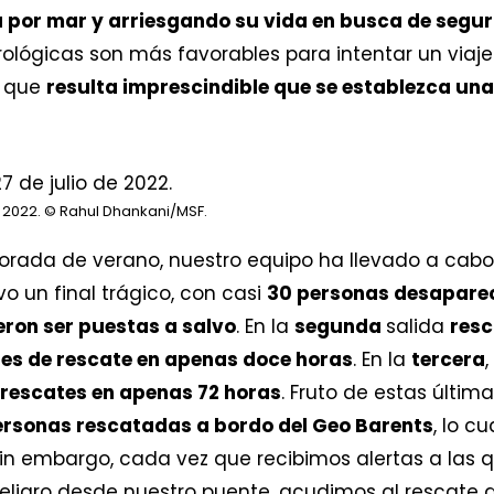
ia por mar y arriesgando su vida en busca de segu
ógicas son más favorables para intentar un viaje t
o que
resulta imprescindible que se establezca un
 2022.
© Rahul Dhankani/MSF.
rada de verano, nuestro equipo ha llevado a cabo t
vo un final trágico, con casi
30 personas desapare
eron ser puestas a salvo
. En la
segunda
salida
resc
nes de rescate en apenas doce horas
. En la
tercera
 rescates en apenas 72 horas
. Fruto de estas últim
ersonas rescatadas a bordo del Geo Barents
, lo cu
Sin embargo, cada vez que recibimos alertas a las 
ligro desde nuestro puente, acudimos al rescate 