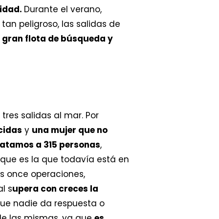
ridad.
Durante el verano,
an peligroso, las salidas de
a gran flota de búsqueda y
res salidas al mar. Por
cidas
y
una mujer que no
atamos a 315 personas
,
, que es la que todavía está en
as once operaciones,
al s
upera con creces la
que nadie da respuesta o
de las mismas, ya que
es