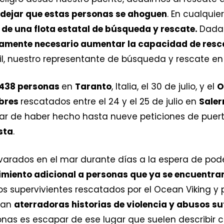
o dejar que estas personas se ahoguen
. En cualquie
ta de una flota estatal de búsqueda y rescate.
Dada 
mente necesario aumentar la capacidad de resca
Gil, nuestro representante de búsqueda y rescate en
438 personas
en
Taranto
, Italia, el 30 de julio, y el
O
mbres
rescatados entre el 24 y el 25 de julio en
Saler
sar de haber hecho hasta nueve peticiones de puerto
sta
.
 varados en el mar durante días a la espera de po
rimiento adicional a personas que ya se encuentra
os supervivientes rescatados por el Ocean Viking y
tan
aterradoras historias de violencia y abusos suf
onas es escapar de ese lugar que suelen describir