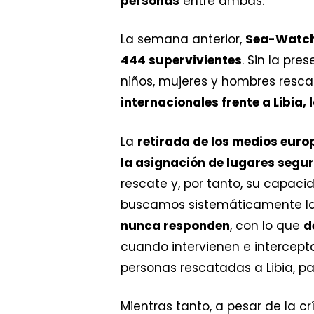
personas
entre ambas.
La semana anterior,
Sea-Watc
444 supervivientes
. Sin la pr
niños, mujeres y hombres resc
internacionales frente a Libia
La
retirada de los medios eur
la asignación de lugares seg
rescate y, por tanto, su capaci
buscamos sistemáticamente la
nunca responden
, con lo que
d
cuando intervienen e intercep
personas rescatadas a Libia, p
Mientras tanto, a pesar de la 