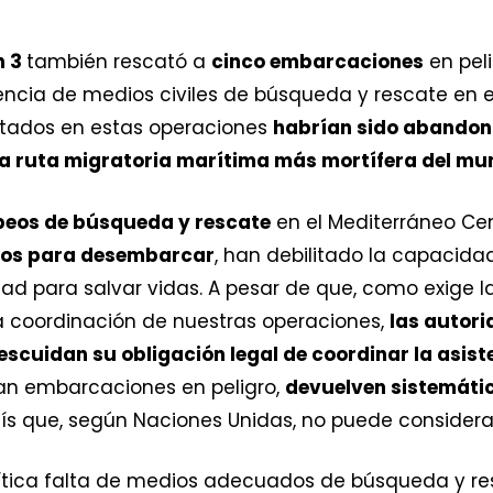
h 3
también rescató a
cinco embarcaciones
en peli
esencia de medios civiles de búsqueda y rescate en e
atados en estas operaciones
habrían sido abandon
, la ruta migratoria marítima más mortífera del m
opeos de búsqueda y rescate
en el Mediterráneo Cent
uros para desembarcar
, han debilitado la capacid
dad para salvar vidas. A pesar de que, como exige l
 coordinación de nuestras operaciones,
las autori
escuidan su obligación legal de coordinar la asis
tan embarcaciones en peligro,
devuelven sistemát
aís que, según Naciones Unidas, no puede considera
crítica falta de medios adecuados de búsqueda y re