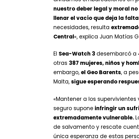
nuestro deber legal y moral n
llenar el vacío que deja la fal
necesidades, resulta
extremada
Central
«, explica Juan Matías 
El
Sea-Watch 3
desembarcó a
otras
387 mujeres, niños y ho
embargo,
el Geo Barents
, a pe
Malta,
sigue esperando respue
«Mantener a los supervivientes
seguro supone
infringir un suf
extremadamente vulnerable.
L
de salvamento y rescate cuen
única esperanza de estas pers