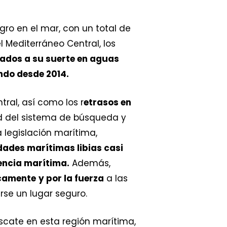
gro en el mar, con un total de
l Mediterráneo Central, los
ados a su suerte en aguas
undo desde 2014.
ral, así como los r
etrasos en
ad del sistema de búsqueda y
a legislación marítima,
dades marítimas libias casi
tencia marítima.
Además,
icamente
y por la fuerza
a las
rse un lugar seguro.
scate en esta región marítima,