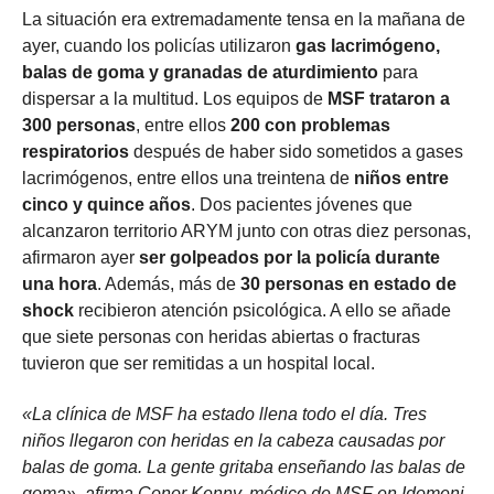
La situación era extremadamente tensa en la mañana de
ayer, cuando los policías utilizaron
gas lacrimógeno,
balas de goma y granadas de aturdimiento
para
dispersar a la multitud. Los equipos de
MSF trataron a
300 personas
, entre ellos
200 con problemas
respiratorios
después de haber sido sometidos a gases
lacrimógenos, entre ellos una treintena de
niños entre
cinco y quince años
. Dos pacientes jóvenes que
alcanzaron territorio ARYM junto con otras diez personas,
afirmaron ayer
ser golpeados por la policía durante
una hora
. Además, más de
30 personas en estado de
shock
recibieron atención psicológica. A ello se añade
que siete personas con heridas abiertas o fracturas
tuvieron que ser remitidas a un hospital local.
«La clínica de MSF ha estado llena todo el día. Tres
niños llegaron con heridas en la cabeza causadas por
balas de goma. La gente gritaba enseñando las balas de
goma»
, afirma Conor Kenny, médico de MSF en Idomeni.