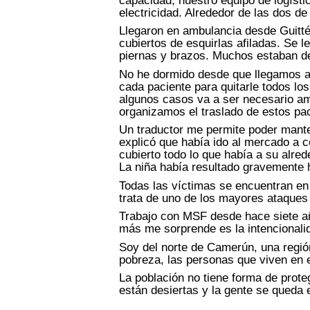
capacidad, nuestro equipo de logísti
electricidad. Alrededor de las dos de
Llegaron en ambulancia desde Guitté
cubiertos de esquirlas afiladas. Se l
piernas y brazos. Muchos estaban de
No he dormido desde que llegamos a
cada paciente para quitarle todos lo
algunos casos va a ser necesario am
organizamos el traslado de estos pac
Un traductor me permite poder mante
explicó que había ido al mercado a 
cubierto todo lo que había a su alre
La niña había resultado gravemente 
Todas las víctimas se encuentran en
trata de uno de los mayores ataques 
Trabajo con MSF desde hace siete añ
más me sorprende es la intencionalid
Soy del norte de Camerún, una regió
pobreza, las personas que viven en 
La población no tiene forma de prote
están desiertas y la gente se queda 