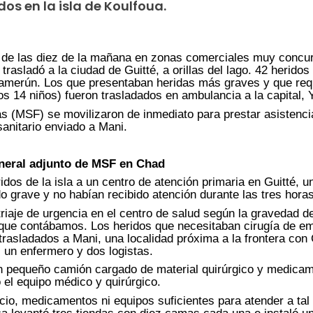
dos en la isla de Koulfoua.
r de las diez de la mañana en zonas comerciales muy concur
rasladó a la ciudad de Guitté, a orillas del lago. 42 heridos 
 Camerún. Los que presentaban heridas más graves y que req
dos 14 niños) fueron trasladados en ambulancia a la capital,
 (MSF) se movilizaron de inmediato para prestar asistencia 
anitario enviado a Mani.
neral adjunto de MSF en Chad
dos de la isla a un centro de atención primaria en Guitté, un
grave y no habían recibido atención durante las tres horas 
triaje de urgencia en el centro de salud según la gravedad d
s que contábamos. Los heridos que necesitaban cirugía de e
rasladados a Mani, una localidad próxima a la frontera con
, un enfermero y dos logistas.
 pequeño camión cargado de material quirúrgico y medicam
el equipo médico y quirúrgico.
io, medicamentos ni equipos suficientes para atender a tal f