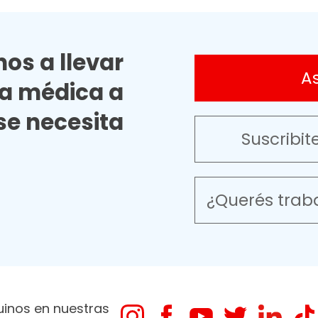
os a llevar
A
ia médica a
e necesita
Suscribit
¿Querés trab
uinos en nuestras