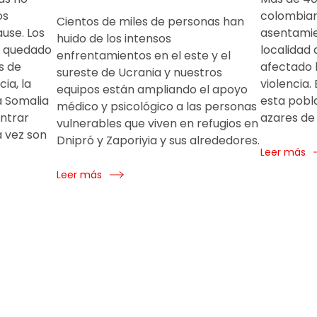
os
colombia
Cientos de miles de personas han
use. Los
asentamie
huido de los intensos
n quedado
localidad
enfrentamientos en el este y el
s de
afectado 
sureste de Ucrania y nuestros
ia, la
violencia.
equipos están ampliando el apoyo
a Somalia
esta pobla
médico y psicológico a las personas
ontrar
azares de 
vulnerables que viven en refugios en
 vez son
Dnipró y Zaporiyia y sus alrededores.
Leer más
Leer más