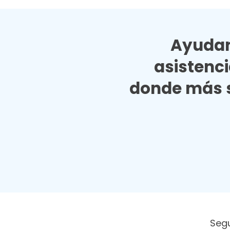
Ayudan
asistenc
donde más s
Seg