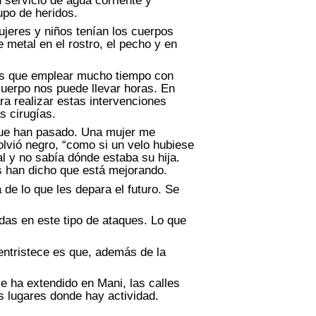
 servicio de agua corriente y
upo de heridos.
jeres y niños tenían los cuerpos
 metal en el rostro, el pecho y en
os que emplear mucho tiempo con
cuerpo nos puede llevar horas. En
a realizar estas intervenciones
s cirugías.
que han pasado. Una mujer me
lvió negro, “como si un velo hubiese
al y no sabía dónde estaba su hija.
s han dicho que está mejorando.
e lo que les depara el futuro. Se
das en este tipo de ataques. Lo que
entristece es que, además de la
e ha extendido en Mani, las calles
s lugares donde hay actividad.