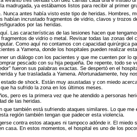
ca levantó tres tiendas con diez camas cada una e instaló un
 la madrugada, ya estábamos listos para recibir al primer gr
. Nunca antes había visto este tipo de heridas. Hombres, mu
es habían incrustado fragmentos de vidrio, clavos y trozos de
sfigurados por las heridas.
quí. Las características de las lesiones hacen que tengam
s fragmentos de vidrio o metal. Revisar todas las zonas del 
putar. Como aquí no contamos con capacidad quirúrgica par
ientes a Yamena, donde los hospitales pueden realizar esta
ner un diálogo con los pacientes y que me cuenten por lo 
comprar pescado con su hija pequeña. De repente, todo se vo
dedor” fueron sus palabras exactas. Se despertó en el hospit
herida y fue trasladada a Yamena. Afortunadamente, hoy no
 estado de shock. Están muy asustadas y con miedo acerca d
que ha sufrido la zona en los últimos meses.
os, pero es la primera vez que he atendido a personas heri
ad de las heridas.
n que también está sufriendo ataques similares. Lo que me 
esta región también tengan que padecer esta violencia.
gerse contra estos ataques ni tampoco adónde ir. El miedo s
en casa. En estos momentos, el hospital es uno de los poco