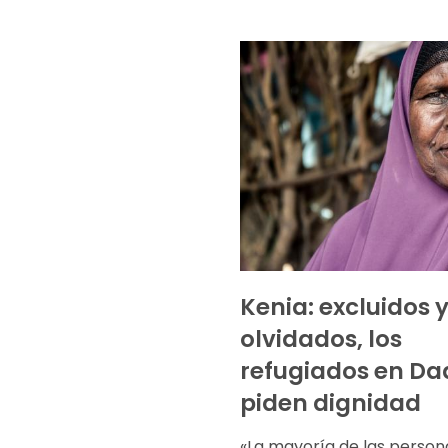
Kenia: excluidos 
olvidados, los
refugiados en D
piden dignidad
«La mayoría de las person