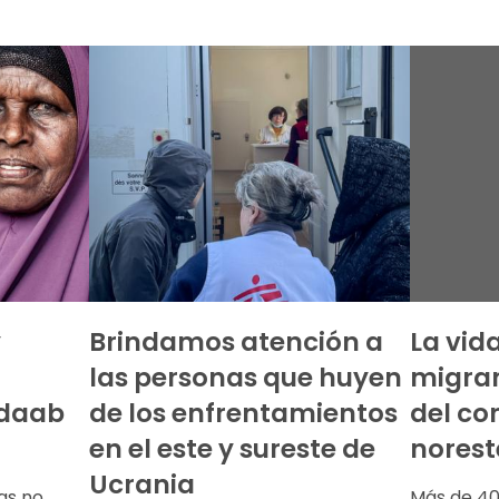
y
Brindamos atención a
La vid
las personas que huyen
migran
adaab
de los enfrentamientos
del con
en el este y sureste de
norest
Ucrania
as no
Más de 40