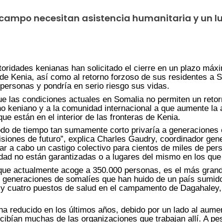
 campo necesitan asistencia humanitaria y un l
autoridades kenianas han solicitado el cierre en un plazo m
 de Kenia, así como al retorno forzoso de sus residentes a 
personas y pondría en serio riesgo sus vidas.
e las condiciones actuales en Somalia no permiten un retor
rno keniano y a la comunidad internacional a que aumente l
ue están en el interior de las fronteras de Kenia.
odo de tiempo tan sumamente corto privaría a generaciones 
isiones de futuro”, explica Charles Gaudry, coordinador gen
ar a cabo un castigo colectivo para cientos de miles de per
dad no están garantizadas o a lugares del mismo en los que n
que actualmente acoge a 350.000 personas, es el más gran
e generaciones de somalíes que han huido de un país sumido
 y cuatro puestos de salud en el campamento de Dagahaley,
 reducido en los últimos años, debido por un lado al aumento
ecibían muchas de las organizaciones que trabajan allí. A 