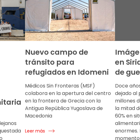
Nuevo campo de
Imágen
tránsito para
en Siri
refugiados en Idomeni
de gue
Médicos Sin Fronteras (MSF)
Doce años
colabora en la apertura del centro
dejado al 
itaria
en la frontera de Grecia con la
millones 
Antigua República Yugoslava de
la mitad d
Macedonia
60% en sit
lejanos
alimentar
questada
enormes.
Leer más
o
momentos 