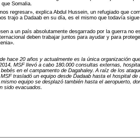
 que Somalia.
mos regresar», explica Abdul Hussein, un refugiado que co
os trajo a Dadaab en su día, es el mismo que todavía sigue
sen a un país absolutamente desgarrado por la guerra no es
ernacional deben trabajar juntos para ayudar y para proteg
Kenia».
e hace 20 años y actualmente es la única organización que
014, MSF llevó a cabo 180.000 consultas externas, hospita
0 bebés en el campamento de Dagahaley. A raíz de los ataqu
l, MSF trasladó un equipo desde Dadaab hasta el hospital de
se mismo equipo se desplazó también hasta el aeropuerto, do
an sido evacuados.