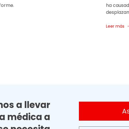
forme.
ha causado
desplazami
Leer más
os a llevar
A
ia médica a