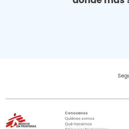
donde más s
Seg
Conocenos
Quiénes somos
Qué hacemos