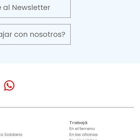
e al Newsletter
ajar con nosotros?
á
Trabajá
En el terreno
o Solidario
En las oficinas