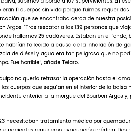
 balsa, subimos a bordo a 107 supervivientes. En 
ran 11 cuerpos sin vida porque fuimos requeridos p
ación que se encontraba cerca de nuestra posición
on Argos. “Tras rescatar a las 139 personas que via
donde hallamos 25 cadáveres. Estaban en el fondo,
 habrían fallecido a causa de la inhalación de gaso
mezcla de diésel y agua era tan peligrosa que no p
po. Fue horrible”, añade Telaro.
uipo no quería retrasar la operación hasta el aman
os cuerpos que seguían en el interior de la balsa 
cidente anterior a la morgue del Bourbon Argos y, 
 23 necesitaban tratamiento médico por quemaduras
te pacientes requirieron evacuación médica. Dos de