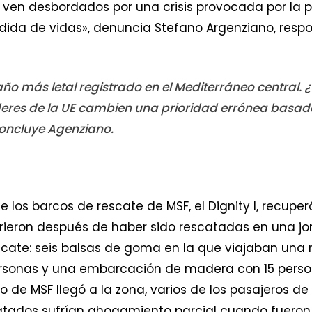
 ven desbordados por una crisis provocada por la p
dida de vidas», denuncia Stefano Argenziano, res
 año más letal registrado en el Mediterráneo central
deres de la UE cambien una prioridad errónea basad
concluye Agenziano.
s
 los barcos de rescate de MSF, el Dignity I, recuperó
rieron después de haber sido rescatadas en una jor
scate: seis balsas de goma en la que viajaban una 
ersonas y una embarcación de madera con 15 perso
 de MSF llegó a la zona, varios de los pasajeros d
atados sufrían ahogamiento parcial cuando fueron 