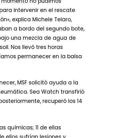
ese momento no pudimos
ara intervenir en el rescate
», explica Michele Telaro,
jaban a bordo del segundo bote,
 bajo una mezcla de agua de
il. Nos llevó tres horas
odíamos permanecer en la balsa
ecer, MSF solicitó ayuda a la
neumática. Sea Watch transfirió
posteriormente, recuperó los 14
 químicas; 11 de ellas
 ellos sufrían lesiones y