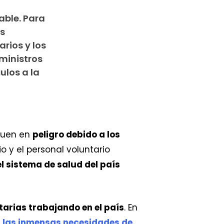
able. Para
os
rios y los
uministros
ulos a la
iguen en
peligro debido a los
o y el personal voluntario
l sistema de salud del país
arias trabajando en el país
. En
a las inmensas necesidades de