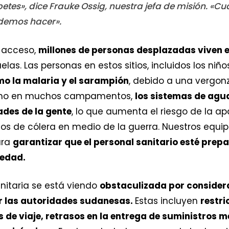
es», dice Frauke Ossig, nuestra jefa de misión. «Cu
demos hacer».
l acceso,
millones de personas desplazadas vive
as. Las personas en estos sitios, incluidos los niño
o la malaria y el sarampión
, debido a una vergon
como en muchos campamentos,
los sistemas de agua
des de la gente
, lo que aumenta el riesgo de la a
sos de cólera en medio de la guerra. Nuestros equip
ara
garantizar que el personal sanitario esté pre
medad.
nitaria se está viendo
obstaculizada por consider
r las autoridades sudanesas.
Estas incluyen
restri
 de viaje, retrasos en la entrega de suministros m