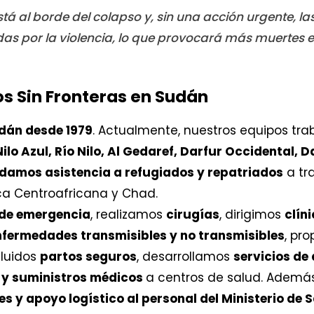
stá al borde del colapso y, sin una acción urgente, 
as por la violencia, lo que provocará más muertes ev
s Sin Fronteras en Sudán
dán desde 1979
. Actualmente, nuestros equipos tr
ilo Azul, Río Nilo, Al Gedaref, Darfur Occidental, D
damos asistencia a refugiados y repatriados
a tr
ca Centroafricana y Chad.
 de emergencia
, realizamos
cirugías
, dirigimos
clín
nfermedades transmisibles y no transmisibles
, pr
cluidos
partos seguros
, desarrollamos
servicios de
y suministros médicos
a centros de salud. Ademá
s y apoyo logístico al personal del Ministerio de 