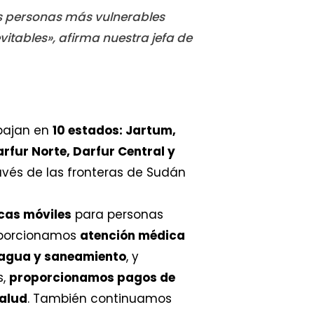
las personas más vulnerables
itables», afirma nuestra jefa de
abajan en
10 estados: Jartum,
arfur Norte, Darfur Central y
avés de las fronteras de Sudán
icas móviles
para personas
oporcionamos
atención médica
 agua y saneamiento
, y
s,
proporcionamos pagos de
Salud
. También continuamos