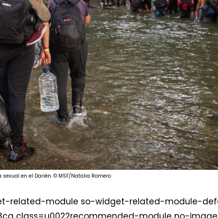
a sexual en el Darién. © MSF/Natalia Romero
t-related-module so-widget-related-module-def
03ca class=u0022recommended-module no-image