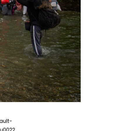
ault-
u0022