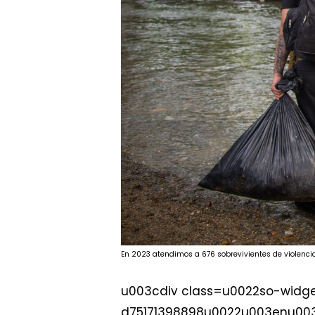
En 2023 atendimos a 676 sobrevivientes de violenci
u003cdiv class=u0022so-widge
d75171398898u0022u003enu0