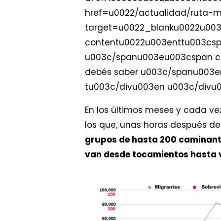
href=u0022/actualidad/ruta-m
target=u0022_blanku0022u00
contentu0022u003enttu003csp
u003c/spanu003eu003cspan cl
debés saber u003c/spanu003e
tu003c/divu003en u003c/div
En los últimos meses y cada ve
los que, unas horas después de
grupos de hasta 200 caminante
van desde tocamientos hasta v