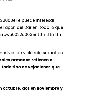
003eTe puede interesar:
pón del Darién: todo lo que
owu0022u003entttn tttn ttn
asivos de violencia sexual, en
nales armados retienen a
 todo tipo de vejaciones que
n octubre, dos en noviembre y