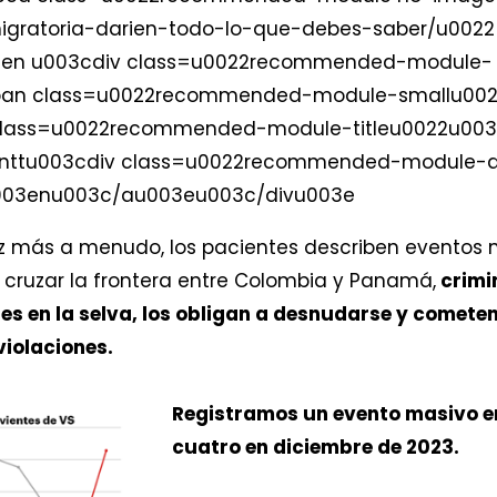
igratoria-darien-todo-lo-que-debes-saber/u0022
3en u003cdiv class=u0022recommended-module-
an class=u0022recommended-module-smallu0022u
ass=u0022recommended-module-titleu0022u003eTa
nttu003cdiv class=u0022recommended-module-arr
u003enu003c/au003eu003c/divu003e
z más a menudo, los pacientes describen eventos m
 cruzar la frontera entre Colombia y Panamá,
crimi
s en la selva, los obligan a desnudarse y cometen
iolaciones.
Registramos un evento masivo e
cuatro en diciembre de 2023.