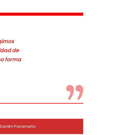
igimos
nidad de
una forma
el Darién Panameño