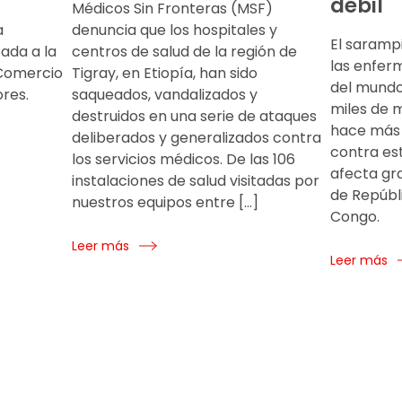
débil
Médicos Sin Fronteras (MSF)
a
denuncia que los hospitales y
El saramp
ada a la
centros de salud de la región de
las enfer
 Comercio
Tigray, en Etiopía, han sido
del mundo
res.
saqueados, vandalizados y
miles de 
destruidos en una serie de ataques
hace más 
deliberados y generalizados contra
contra est
los servicios médicos. De las 106
afecta gr
instalaciones de salud visitadas por
de Repúbl
nuestros equipos entre […]
Congo.
Leer más
Leer más