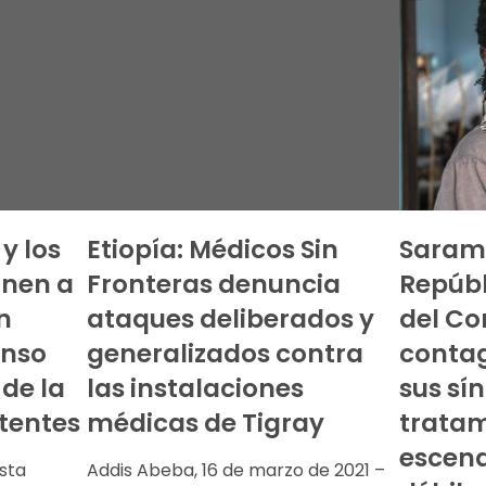
y los
Etiopía: Médicos Sin
Saram
onen a
Fronteras denuncia
Repúb
n
ataques deliberados y
del Co
enso
generalizados contra
contag
de la
las instalaciones
sus sí
tentes
médicas de Tigray
tratam
escena
sta
Addis Abeba, 16 de marzo de 2021 –