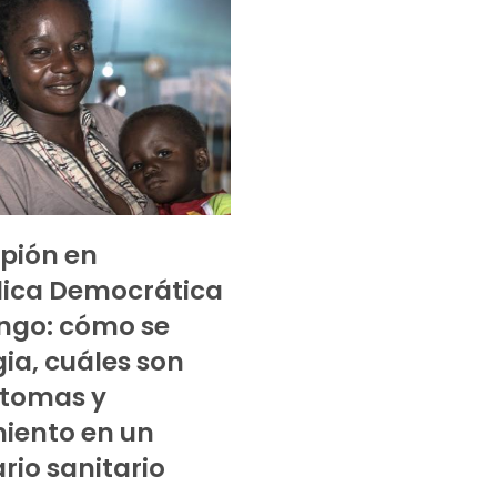
pión en
lica Democrática
ngo: cómo se
ia, cuáles son
ntomas y
iento en un
rio sanitario