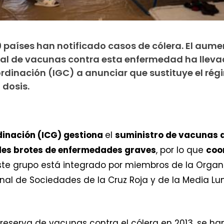
 países han notificado casos de cólera. El aume
al de vacunas contra esta enfermedad ha lleva
rdinación (IGC) a anunciar que sustituye el ré
 dosis.
dinación (ICG) gestiona
el
suministro de vacunas d
ales brotes de enfermedades graves
, por lo que
coo
Este grupo está integrado por miembros de la Organi
onal de Sociedades de la Cruz Roja y de la Media L
 reserva de vacunas contra el cólera en 2013, se h