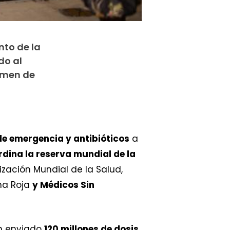
nto de la
do al
gimen de
e emergencia y antibióticos
a
rdina la reserva mundial de la
zación Mundial de la Salud,
una Roja
y Médicos Sin
an enviado
120 millones de dosis